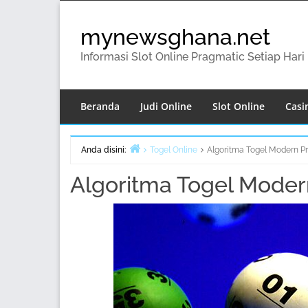
Lompat
ke
mynewsghana.net
konten
Informasi Slot Online Pragmatic Setiap Hari
Beranda
Judi Online
Slot Online
Casi
Anda disini:
Togel Online
Algoritma Togel Modern Pr
Beranda
Algoritma Togel Modern