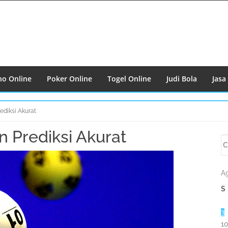
no Online
Poker Online
Togel Online
Judi Bola
Jasa
ediksi Akurat
 Prediksi Akurat
S
Ca
K
un
A
S
3
1