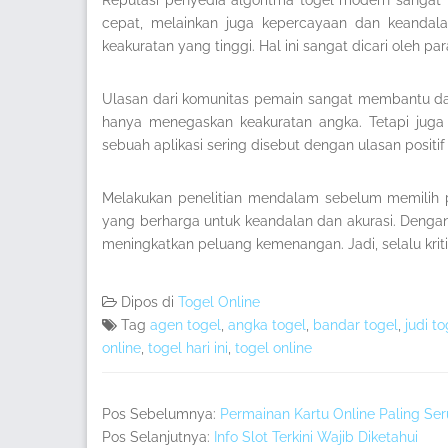
Reputasi penyedia algoritma togel modern sangat p
cepat, melainkan juga kepercayaan dan keandala
keakuratan yang tinggi. Hal ini sangat dicari oleh p
Ulasan dari komunitas pemain sangat membantu dala
hanya menegaskan keakuratan angka. Tetapi juga
sebuah aplikasi sering disebut dengan ulasan positif
Melakukan penelitian mendalam sebelum memilih p
yang berharga untuk keandalan dan akurasi. Denga
meningkatkan peluang kemenangan. Jadi, selalu kriti
Dipos di
Togel Online
Tag
agen togel
,
angka togel
,
bandar togel
,
judi to
online
,
togel hari ini
,
togel online
Pos Sebelumnya:
Permainan Kartu Online Paling Ser
Pos Selanjutnya:
Info Slot Terkini Wajib Diketahui