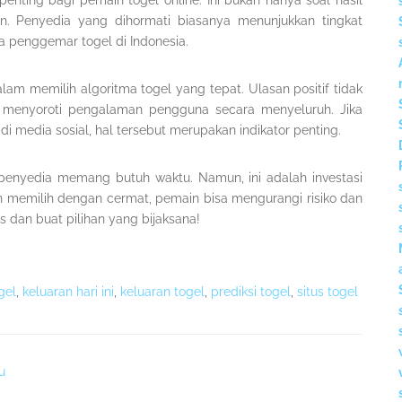
enting bagi pemain togel online. Ini bukan hanya soal hasil
n. Penyedia yang dihormati biasanya menunjukkan tingkat
ara penggemar togel di Indonesia.
m memilih algoritma togel yang tepat. Ulasan positif tidak
 menyoroti pengalaman pengguna secara menyeluruh. Jika
 di media sosial, hal tersebut merupakan indikator penting.
enyedia memang butuh waktu. Namun, ini adalah investasi
n memilih dengan cermat, pemain bisa mengurangi risiko dan
s dan buat pilihan yang bijaksana!
gel
,
keluaran hari ini
,
keluaran togel
,
prediksi togel
,
situs togel
u