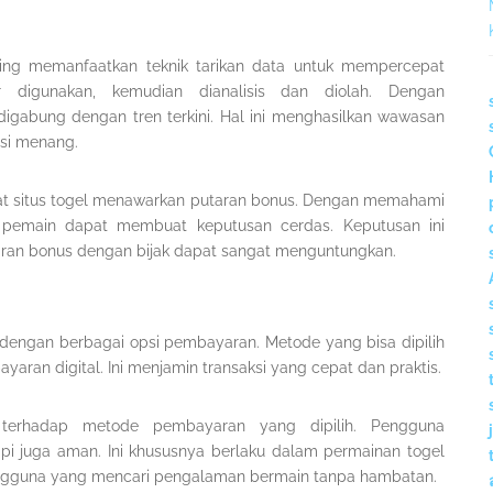
ing memanfaatkan teknik tarikan data untuk mempercepat
 digunakan, kemudian dianalisis dan diolah. Dengan
s digabung dengan tren terkini. Hal ini menghasilkan wawasan
si menang.
aat situs togel menawarkan putaran bonus. Dengan memahami
ik, pemain dapat membuat keputusan cerdas. Keputusan ini
an bonus dengan bijak dapat sangat menguntungkan.
dengan berbagai opsi pembayaran. Metode yang bisa dipilih
ayaran digital. Ini menjamin transaksi yang cepat dan praktis.
h terhadap metode pembayaran yang dipilih. Pengguna
pi juga aman. Ini khususnya berlaku dalam permainan togel
pengguna yang mencari pengalaman bermain tanpa hambatan.