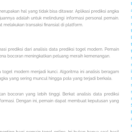
rupakan hal yang tidak bisa ditawar. Aplikasi prediksi angka
ujuannya adalah untuk melindungi informasi personal pemain.
t melakukan transaksi finansial di platform.
asi prediksi dari analisis data prediksi togel modern. Pemain
rena bocoran meningkatkan peluang meraih kemenangan.
togel modern menjadi kunci. Algoritma ini analisis beragam
ngka yang sering muncul hingga pola yang terjadi berkala.
an bocoran yang lebih tinggi. Berkat analisis data prediksi
nformasi. Dengan ini, pemain dapat membuat keputusan yang