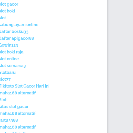
slot gacor
slot hoki
slot
sabung ayam online
daftar bosku33
daftar apigacor88
Gowin123
slot hoki raja
slot online
slot semar123
Slotbaru
slot77
Tikitoto Slot Gacor Hari Ini
maha168 alternatif
Slot
situs slot gacor
maha168 alternatif
rartu3388
maha168 alternatif