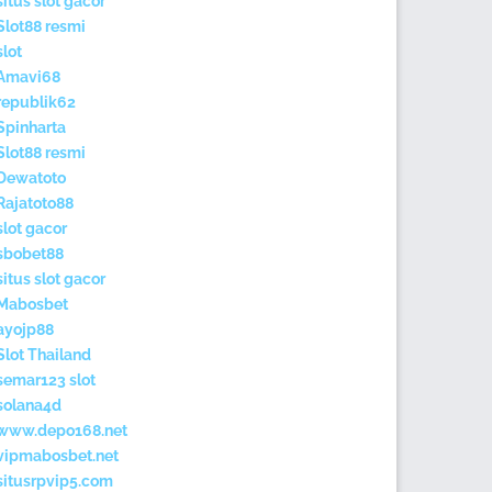
situs slot gacor
Slot88 resmi
slot
Amavi68
republik62
Spinharta
Slot88 resmi
Dewatoto
Rajatoto88
slot gacor
sbobet88
situs slot gacor
Mabosbet
ayojp88
Slot Thailand
semar123 slot
solana4d
www.depo168.net
vipmabosbet.net
situsrpvip5.com