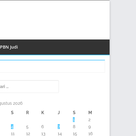
 PBN Judi
idebar
ri
edua
tuk:
gustus 2026
S
R
K
J
S
M
1
2
4
5
6
7
8
9
0
11
12
13
14
15
16