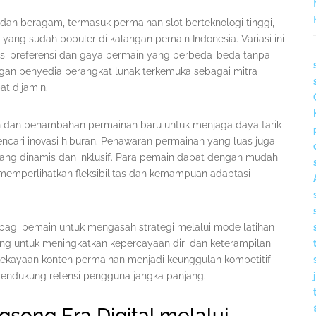
dan beragam, termasuk permainan slot berteknologi tinggi,
 yang sudah populer di kalangan pemain Indonesia. Variasi ini
i preferensi dan gaya bermain yang berbeda-beda tanpa
an penyedia perangkat lunak terkemuka sebagai mitra
at dijamin.
n dan penambahan permainan baru untuk menjaga daya tarik
ncari inovasi hiburan. Penawaran permainan yang luas juga
yang dinamis dan inklusif. Para pemain dapat dengan mudah
 memperlihatkan fleksibilitas dan kemampuan adaptasi
.
agi pemain untuk mengasah strategi melalui mode latihan
ting untuk meningkatkan kepercayaan diri dan keterampilan
 kekayaan konten permainan menjadi keunggulan kompetitif
mendukung retensi pengguna jangka panjang.
gsong Era Digital melalui