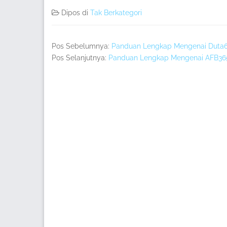
Dipos di
Tak Berkategori
Pos Sebelumnya:
Panduan Lengkap Mengenai Duta69:
Pos Selanjutnya:
Panduan Lengkap Mengenai AFB365: