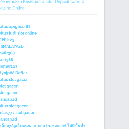
Menemukan Keseruan di Slot Deposit 5000 di
Kasino Online
situs apigacor88
situs judi slot online
CERI123
HIMALAYA4D
petir388
ceri388
semar123
Ayojp88 Daftar
situs slot gacor
slot gacor
slot gacor
tancap4d
situs slot gacor
jelas777 slot gacor
tancap4d
สล็อต789เว็บตรงฝาก-ถอน true wallet ไม่มีขั้นต่ํา