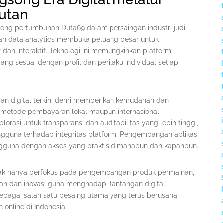
utan
rong pertumbuhan Duta69 dalam persaingan industri judi
dan data analytics membuka peluang besar untuk
 dan interaktif. Teknologi ini memungkinkan platform
 sesuai dengan profil dan perilaku individual setiap
ran digital terkini demi memberikan kemudahan dan
metode pembayaran lokal maupun internasional.
rasi untuk transparansi dan auditabilitas yang lebih tinggi,
guna terhadap integritas platform. Pengembangan aplikasi
gguna dengan akses yang praktis dimanapun dan kapanpun.
dak hanya berfokus pada pengembangan produk permainan,
an dan inovasi guna menghadapi tantangan digital.
sebagai salah satu pesaing utama yang terus berusaha
online di Indonesia.