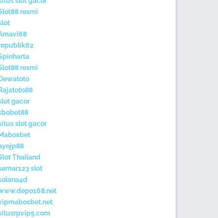
situs slot gacor
Slot88 resmi
slot
Amavi68
republik62
Spinharta
Slot88 resmi
Dewatoto
Rajatoto88
slot gacor
sbobet88
situs slot gacor
Mabosbet
ayojp88
Slot Thailand
semar123 slot
solana4d
www.depo168.net
vipmabosbet.net
situsrpvip5.com