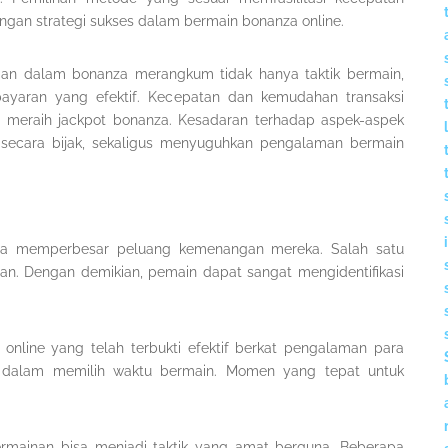
dengan strategi sukses dalam bermain bonanza online.
n dalam bonanza merangkum tidak hanya taktik bermain,
yaran yang efektif. Kecepatan dan kemudahan transaksi
 meraih jackpot bonanza. Kesadaran terhadap aspek-aspek
 secara bijak, sekaligus menyuguhkan pengalaman bermain
na memperbesar peluang kemenangan mereka. Salah satu
nan. Dengan demikian, pemain dapat sangat mengidentifikasi
nline yang telah terbukti efektif berkat pengalaman para
n dalam memilih waktu bermain. Momen yang tepat untuk
rmainan bisa menjadi taktik yang amat berguna. Beberapa