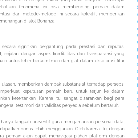
erhatikan fenomena ini bisa membimbing pemain dalam
tasi dari metode-metode ini secara kolektif, memberikan
emenangan di slot Bonanza.
secara signifikan bergantung pada prestasi dan reputasi
, sejalan dengan aspek kredibilitas dan transparansi yang
in untuk lebih berkomitmen dan giat dalam eksplorasi fitur
ui ulasan, memberikan dampak substansial terhadap persepsi
emperkuat keputusan pemain baru untuk terjun ke dalam
kan ketertarikan. Karena itu, sangat disarankan bagi para
enai testimoni dan validitas penyedia sebelum bertaruh.
n hanya langkah preventif guna mengamankan personal data,
ndapatkan bonus lebih menggiurkan. Oleh karena itu, dengan
ra pemain akan dapat menavigasi pilihan platform dengan