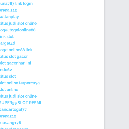
tuna787 link login
arena 212
sultanplay
situs judi slot online
togel togelonline88
link slot
target4d
togelonline88 link
situs slot gacor
slot gacor hari ini
indo62
situs slot
slot online terpercaya
slot online
situs judi slot online
SUPER59 SLOT RESMI
bandartogel77
arena212
musang178