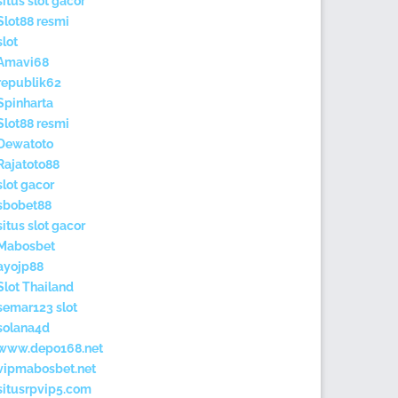
situs slot gacor
Slot88 resmi
slot
Amavi68
republik62
Spinharta
Slot88 resmi
Dewatoto
Rajatoto88
slot gacor
sbobet88
situs slot gacor
Mabosbet
ayojp88
Slot Thailand
semar123 slot
solana4d
www.depo168.net
vipmabosbet.net
situsrpvip5.com