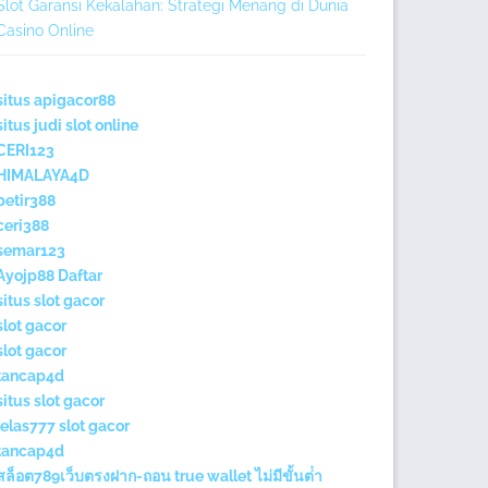
Slot Garansi Kekalahan: Strategi Menang di Dunia
Casino Online
situs apigacor88
situs judi slot online
CERI123
HIMALAYA4D
petir388
ceri388
semar123
Ayojp88 Daftar
situs slot gacor
slot gacor
slot gacor
tancap4d
situs slot gacor
jelas777 slot gacor
tancap4d
สล็อต789เว็บตรงฝาก-ถอน true wallet ไม่มีขั้นต่ํา