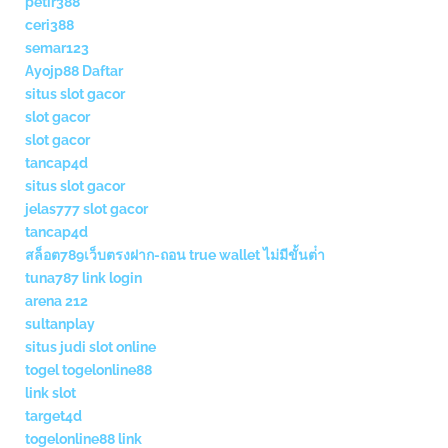
petir388
ceri388
semar123
Ayojp88 Daftar
situs slot gacor
slot gacor
slot gacor
tancap4d
situs slot gacor
jelas777 slot gacor
tancap4d
สล็อต789เว็บตรงฝาก-ถอน true wallet ไม่มีขั้นต่ํา
tuna787 link login
arena 212
sultanplay
situs judi slot online
togel togelonline88
link slot
target4d
togelonline88 link