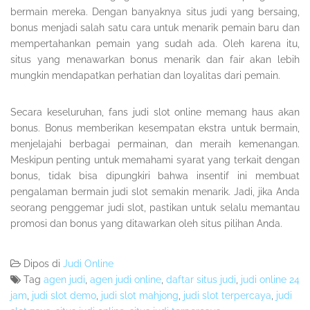
bermain mereka. Dengan banyaknya situs judi yang bersaing,
bonus menjadi salah satu cara untuk menarik pemain baru dan
mempertahankan pemain yang sudah ada. Oleh karena itu,
situs yang menawarkan bonus menarik dan fair akan lebih
mungkin mendapatkan perhatian dan loyalitas dari pemain.
Secara keseluruhan, fans judi slot online memang haus akan
bonus. Bonus memberikan kesempatan ekstra untuk bermain,
menjelajahi berbagai permainan, dan meraih kemenangan.
Meskipun penting untuk memahami syarat yang terkait dengan
bonus, tidak bisa dipungkiri bahwa insentif ini membuat
pengalaman bermain judi slot semakin menarik. Jadi, jika Anda
seorang penggemar judi slot, pastikan untuk selalu memantau
promosi dan bonus yang ditawarkan oleh situs pilihan Anda.
Dipos di
Judi Online
Tag
agen judi
,
agen judi online
,
daftar situs judi
,
judi online 24
jam
,
judi slot demo
,
judi slot mahjong
,
judi slot terpercaya
,
judi