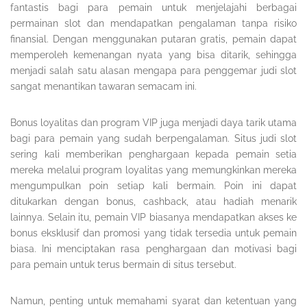
fantastis bagi para pemain untuk menjelajahi berbagai
permainan slot dan mendapatkan pengalaman tanpa risiko
finansial. Dengan menggunakan putaran gratis, pemain dapat
memperoleh kemenangan nyata yang bisa ditarik, sehingga
menjadi salah satu alasan mengapa para penggemar judi slot
sangat menantikan tawaran semacam ini.
Bonus loyalitas dan program VIP juga menjadi daya tarik utama
bagi para pemain yang sudah berpengalaman. Situs judi slot
sering kali memberikan penghargaan kepada pemain setia
mereka melalui program loyalitas yang memungkinkan mereka
mengumpulkan poin setiap kali bermain. Poin ini dapat
ditukarkan dengan bonus, cashback, atau hadiah menarik
lainnya. Selain itu, pemain VIP biasanya mendapatkan akses ke
bonus eksklusif dan promosi yang tidak tersedia untuk pemain
biasa. Ini menciptakan rasa penghargaan dan motivasi bagi
para pemain untuk terus bermain di situs tersebut.
Namun, penting untuk memahami syarat dan ketentuan yang