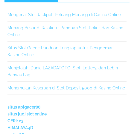
Mengenal Slot Jackpot: Peluang Menang di Casino Online
Menang Besar di Rajakete: Panduan Slot, Poker, dan Kasino
Online
Situs Slot Gacor: Panduan Lengkap untuk Penggemar
Kasino Online
Menjelajahi Dunia LAZADATOTO: Slot, Lottery, dan Lebih
Banyak Lagi
Menemukan Keseruan di Slot Deposit 5000 di Kasino Online
situs apigacor88
situs judi slot online
CERI123
HIMALAYA4D