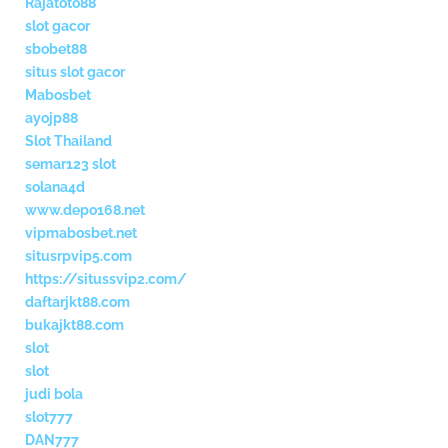
Rajatoto88
slot gacor
sbobet88
situs slot gacor
Mabosbet
ayojp88
Slot Thailand
semar123 slot
solana4d
www.depo168.net
vipmabosbet.net
situsrpvip5.com
https://situssvip2.com/
daftarjkt88.com
bukajkt88.com
slot
slot
judi bola
slot777
DAN777