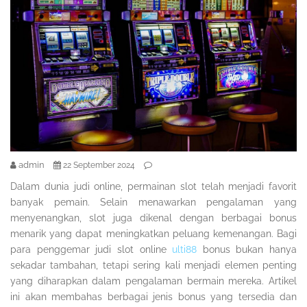
admin
22 September 2024
Dalam dunia judi online, permainan slot telah menjadi favorit
banyak pemain. Selain menawarkan pengalaman yang
menyenangkan, slot juga dikenal dengan berbagai bonus
menarik yang dapat meningkatkan peluang kemenangan. Bagi
para penggemar judi slot online
ulti88
bonus bukan hanya
sekadar tambahan, tetapi sering kali menjadi elemen penting
yang diharapkan dalam pengalaman bermain mereka. Artikel
ini akan membahas berbagai jenis bonus yang tersedia dan