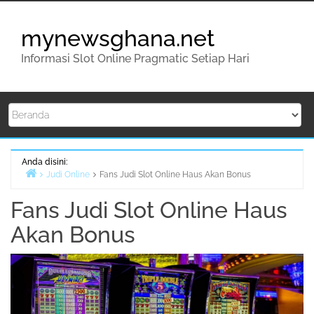
Lompat
ke
mynewsghana.net
konten
Informasi Slot Online Pragmatic Setiap Hari
Anda disini:
Judi Online
Fans Judi Slot Online Haus Akan Bonus
Beranda
Fans Judi Slot Online Haus
Akan Bonus