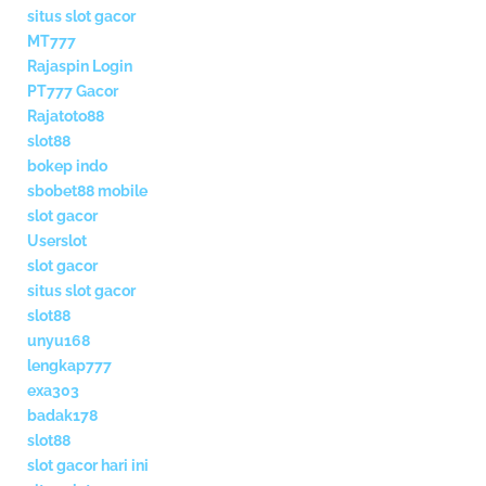
situs slot gacor
MT777
Rajaspin Login
PT777 Gacor
Rajatoto88
slot88
bokep indo
sbobet88 mobile
slot gacor
Userslot
slot gacor
situs slot gacor
slot88
unyu168
lengkap777
exa303
badak178
slot88
slot gacor hari ini