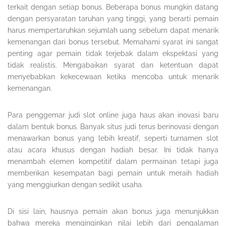
terkait dengan setiap bonus. Beberapa bonus mungkin datang
dengan persyaratan taruhan yang tinggi, yang berarti pemain
harus mempertaruhkan sejumlah uang sebelum dapat menarik
kemenangan dari bonus tersebut. Memahami syarat ini sangat
penting agar pemain tidak terjebak dalam ekspektasi yang
tidak realistis. Mengabaikan syarat dan ketentuan dapat
menyebabkan kekecewaan ketika mencoba untuk menarik
kemenangan.
Para penggemar judi slot online juga haus akan inovasi baru
dalam bentuk bonus. Banyak situs judi terus berinovasi dengan
menawarkan bonus yang lebih kreatif, seperti turnamen slot
atau acara khusus dengan hadiah besar. Ini tidak hanya
menambah elemen kompetitif dalam permainan tetapi juga
memberikan kesempatan bagi pemain untuk meraih hadiah
yang menggiurkan dengan sedikit usaha.
Di sisi lain, hausnya pemain akan bonus juga menunjukkan
bahwa mereka menginginkan nilai lebih dari pengalaman