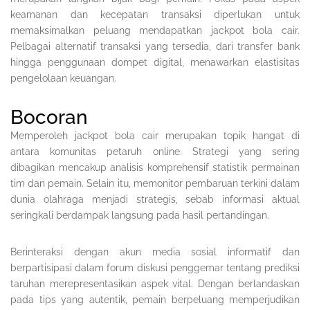
keamanan dan kecepatan transaksi diperlukan untuk
memaksimalkan peluang mendapatkan jackpot bola cair.
Pelbagai alternatif transaksi yang tersedia, dari transfer bank
hingga penggunaan dompet digital, menawarkan elastisitas
pengelolaan keuangan.
Bocoran
Memperoleh jackpot bola cair merupakan topik hangat di
antara komunitas petaruh online. Strategi yang sering
dibagikan mencakup analisis komprehensif statistik permainan
tim dan pemain. Selain itu, memonitor pembaruan terkini dalam
dunia olahraga menjadi strategis, sebab informasi aktual
seringkali berdampak langsung pada hasil pertandingan.
Berinteraksi dengan akun media sosial informatif dan
berpartisipasi dalam forum diskusi penggemar tentang prediksi
taruhan merepresentasikan aspek vital. Dengan berlandaskan
pada tips yang autentik, pemain berpeluang memperjudikan