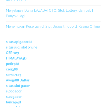
Kasino Online
Menjelajahi Dunia LAZADATOTO: Slot, Lottery, dan Lebih
Banyak Lagi
Menemukan Keseruan di Slot Deposit 5000 di Kasino Online
situs apigacor88
situs judi slot online
CERI123
HIMALAYA4D
petir388
ceri388
semar123
Ayojp88 Daftar
situs slot gacor
slot gacor
slot gacor
tancap4d