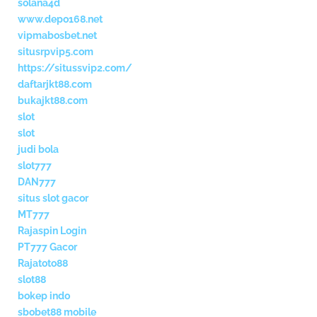
solana4d
www.depo168.net
vipmabosbet.net
situsrpvip5.com
https://situssvip2.com/
daftarjkt88.com
bukajkt88.com
slot
slot
judi bola
slot777
DAN777
situs slot gacor
MT777
Rajaspin Login
PT777 Gacor
Rajatoto88
slot88
bokep indo
sbobet88 mobile