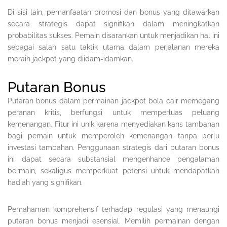
Di sisi lain, pemanfaatan promosi dan bonus yang ditawarkan
secara strategis dapat signifikan dalam meningkatkan
probabilitas sukses. Pemain disarankan untuk menjadikan hal ini
sebagai salah satu taktik utama dalam perjalanan mereka
meraih jackpot yang diidam-idamkan.
Putaran Bonus
Putaran bonus dalam permainan jackpot bola cair memegang
peranan kritis, berfungsi untuk memperluas peluang
kemenangan. Fitur ini unik karena menyediakan kans tambahan
bagi pemain untuk memperoleh kemenangan tanpa perlu
investasi tambahan. Penggunaan strategis dari putaran bonus
ini dapat secara substansial mengenhance pengalaman
bermain, sekaligus memperkuat potensi untuk mendapatkan
hadiah yang signifikan.
Pemahaman komprehensif terhadap regulasi yang menaungi
putaran bonus menjadi esensial. Memilih permainan dengan