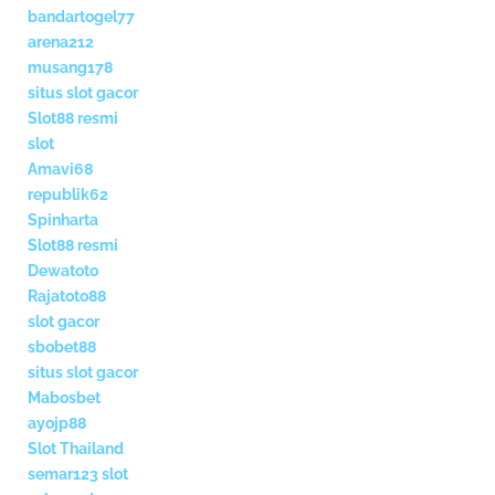
bandartogel77
arena212
musang178
situs slot gacor
Slot88 resmi
slot
Amavi68
republik62
Spinharta
Slot88 resmi
Dewatoto
Rajatoto88
slot gacor
sbobet88
situs slot gacor
Mabosbet
ayojp88
Slot Thailand
semar123 slot