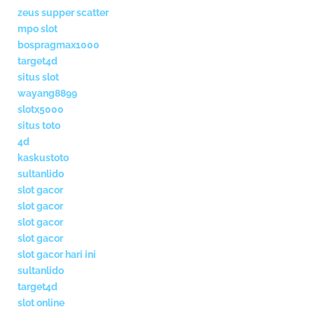
zeus supper scatter
mpo slot
bospragmax1000
target4d
situs slot
wayang8899
slotx5000
situs toto
4d
kaskustoto
sultanlido
slot gacor
slot gacor
slot gacor
slot gacor
slot gacor hari ini
sultanlido
target4d
slot online