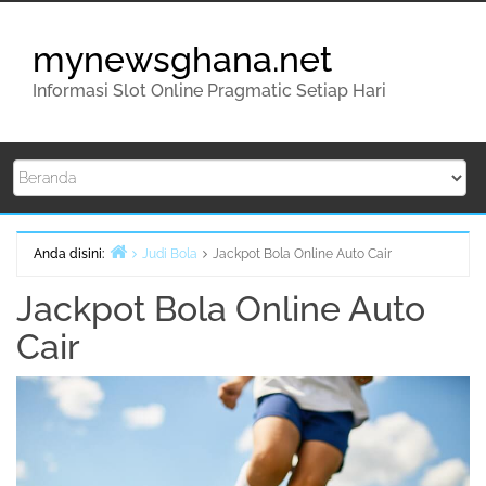
Lompat
ke
mynewsghana.net
konten
Informasi Slot Online Pragmatic Setiap Hari
Anda disini:
Judi Bola
Jackpot Bola Online Auto Cair
Beranda
Jackpot Bola Online Auto
Cair