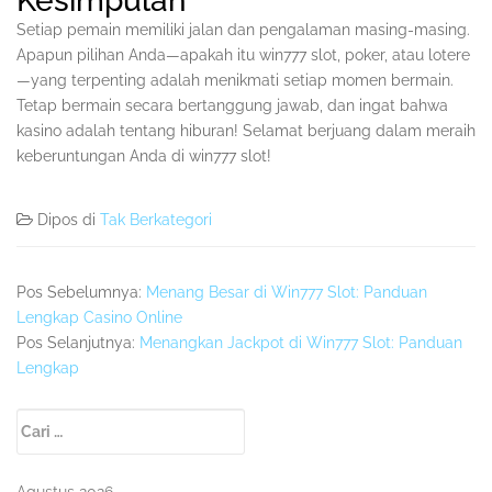
Kesimpulan
Setiap pemain memiliki jalan dan pengalaman masing-masing.
Apapun pilihan Anda—apakah itu win777 slot, poker, atau lotere
—yang terpenting adalah menikmati setiap momen bermain.
Tetap bermain secara bertanggung jawab, dan ingat bahwa
kasino adalah tentang hiburan! Selamat berjuang dalam meraih
keberuntungan Anda di win777 slot!
Dipos di
Tak Berkategori
Pos Sebelumnya:
Menang Besar di Win777 Slot: Panduan
Lengkap Casino Online
Pos Selanjutnya:
Menangkan Jackpot di Win777 Slot: Panduan
Lengkap
Sidebar
Cari
Kedua
untuk: