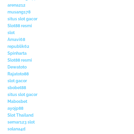
arena212
musang178
situs slot gacor
Slot88 resmi
slot
Amavi68
republik62
Spinharta
Slot88 resmi
Dewatoto
Rajatoto88
slot gacor
sbobet88
situs slot gacor
Mabosbet
ayojp88
Slot Thailand
semar123 slot
solana4d