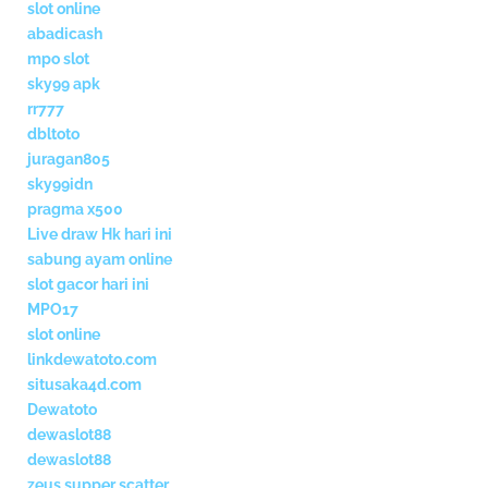
slot online
abadicash
mpo slot
sky99 apk
rr777
dbltoto
juragan805
sky99idn
pragma x500
Live draw Hk hari ini
sabung ayam online
slot gacor hari ini
MPO17
slot online
linkdewatoto.com
situsaka4d.com
Dewatoto
dewaslot88
dewaslot88
zeus supper scatter