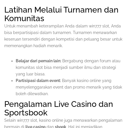
Latihan Melalui Turnamen dan
Komunitas
Untuk menambah keterampilan Anda dalam win777 slot, Anda
bisa berpartisipasi dalam turnamen. Turnamen menawarkan
keseruan tersendiri dengan kompetisi dan peluang besar untuk
memenangkan hadiah menarik.
Belajar dari pemain lain:
Bergabung dengan forum atau
komunitas slot bisa menjadi sumber ilmu dan strategi
yang luar biasa.
Partisipasi dalam event:
Banyak kasino online yang
menyelenggarakan event dan promo menarik yang tidak
boleh dilewatkan.
Pengalaman Live Casino dan
Sportsbook
Selain win777 slot, kasino online juga menawarkan pengalaman
bermain di
live casino
dan
sbook
. Hal ini menjadikan