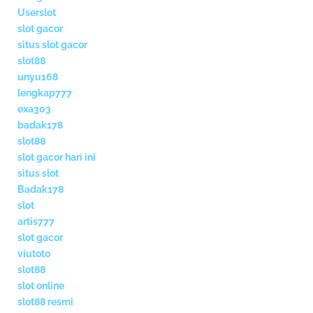
Userslot
slot gacor
situs slot gacor
slot88
unyu168
lengkap777
exa303
badak178
slot88
slot gacor hari ini
situs slot
Badak178
slot
artis777
slot gacor
viutoto
slot88
slot online
slot88 resmi