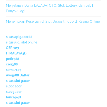
Menjelajahi Dunia LAZADATOTO: Slot, Lottery, dan Lebih
Banyak Lagi
Menemukan Keseruan di Slot Deposit 5000 di Kasino Online
situs apigacor88
situs judi slot online
CERI123
HIMALAYA4D
petir388
ceri388
semar123
Ayojp88 Daftar
situs slot gacor
slot gacor
slot gacor
tancap4d
situs slot gacor