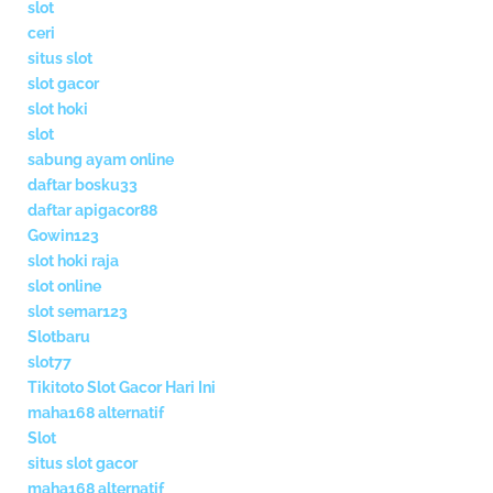
slot
ceri
situs slot
slot gacor
slot hoki
slot
sabung ayam online
daftar bosku33
daftar apigacor88
Gowin123
slot hoki raja
slot online
slot semar123
Slotbaru
slot77
Tikitoto Slot Gacor Hari Ini
maha168 alternatif
Slot
situs slot gacor
maha168 alternatif