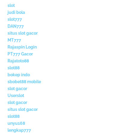
slot
judi bola
slot777
DAN777
situs slot gacor
MT777
Rajaspin Login
PT777 Gacor
Rajatoto88
slot88
bokep indo
sbobet88 mobile
slot gacor
Userslot
slot gacor
situs slot gacor
slot88
unyu168
lengkap777