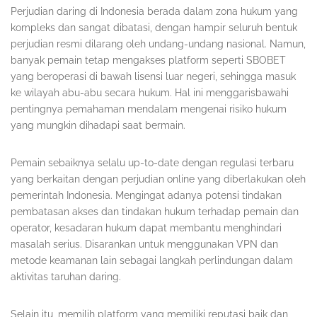
Perjudian daring di Indonesia berada dalam zona hukum yang
kompleks dan sangat dibatasi, dengan hampir seluruh bentuk
perjudian resmi dilarang oleh undang-undang nasional. Namun,
banyak pemain tetap mengakses platform seperti SBOBET
yang beroperasi di bawah lisensi luar negeri, sehingga masuk
ke wilayah abu-abu secara hukum. Hal ini menggarisbawahi
pentingnya pemahaman mendalam mengenai risiko hukum
yang mungkin dihadapi saat bermain.
Pemain sebaiknya selalu up-to-date dengan regulasi terbaru
yang berkaitan dengan perjudian online yang diberlakukan oleh
pemerintah Indonesia. Mengingat adanya potensi tindakan
pembatasan akses dan tindakan hukum terhadap pemain dan
operator, kesadaran hukum dapat membantu menghindari
masalah serius. Disarankan untuk menggunakan VPN dan
metode keamanan lain sebagai langkah perlindungan dalam
aktivitas taruhan daring.
Selain itu, memilih platform yang memiliki reputasi baik dan