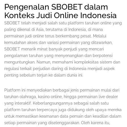
Pengenalan SBOBET dalam
Konteks Judi Online Indonesia
SBOBET telah menjadi salah satu platform taruhan online yang
paling dikenal di Asia, terutama di Indonesia, di mana
permainan judi online terus berkembang pesat. Melalui
kemudahan akses dan variasi permainan yang ditawarkan,
SBOBET menarik minat banyak penjudi yang mencari
pengalaman taruhan yang menyenangkan dan berpotensi
menguntungkan. Namun, memahami kompleksitas sistem dan
regulasi terkait perjudian daring di Indonesia menjadi aspek
penting sebelum terjun ke dalam dunia ini.
Platform ini menyediakan berbagai jenis permainan mulai dari
taruhan olahraga, kasino online, hingga permainan live dealer
yang interaktif. Keberlangsungannya sebagai salah satu
platform taruhan terpercaya juga didukung oleh upaya mereka
untuk memastikan keamanan data pemain dan keadilan dalam
setiap permainan yang diselenggarakan. Oleh karena itu,