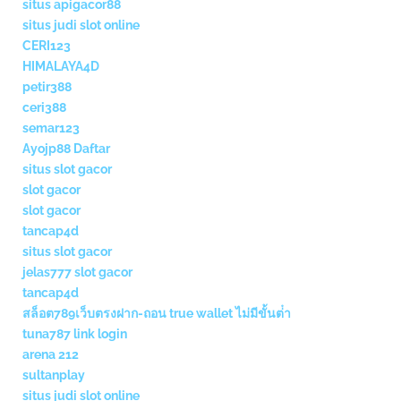
situs apigacor88
situs judi slot online
CERI123
HIMALAYA4D
petir388
ceri388
semar123
Ayojp88 Daftar
situs slot gacor
slot gacor
slot gacor
tancap4d
situs slot gacor
jelas777 slot gacor
tancap4d
สล็อต789เว็บตรงฝาก-ถอน true wallet ไม่มีขั้นต่ํา
tuna787 link login
arena 212
sultanplay
situs judi slot online