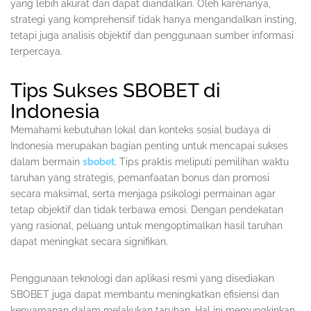
yang lebih akurat dan dapat diandalkan. Oleh karenanya,
strategi yang komprehensif tidak hanya mengandalkan insting,
tetapi juga analisis objektif dan penggunaan sumber informasi
terpercaya.
Tips Sukses SBOBET di
Indonesia
Memahami kebutuhan lokal dan konteks sosial budaya di
Indonesia merupakan bagian penting untuk mencapai sukses
dalam bermain
sbobet
. Tips praktis meliputi pemilihan waktu
taruhan yang strategis, pemanfaatan bonus dan promosi
secara maksimal, serta menjaga psikologi permainan agar
tetap objektif dan tidak terbawa emosi. Dengan pendekatan
yang rasional, peluang untuk mengoptimalkan hasil taruhan
dapat meningkat secara signifikan.
Penggunaan teknologi dan aplikasi resmi yang disediakan
SBOBET juga dapat membantu meningkatkan efisiensi dan
kenyamanan dalam melakukan taruhan. Hal ini memungkinkan