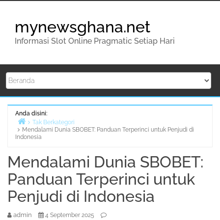
Lompat
ke
mynewsghana.net
konten
Informasi Slot Online Pragmatic Setiap Hari
Anda disini:
Tak Berkategori
Mendalami Dunia SBOBET: Panduan Terperinci untuk Penjudi di
Beranda
Indonesia
Mendalami Dunia SBOBET:
Panduan Terperinci untuk
Penjudi di Indonesia
admin
4 September 2025