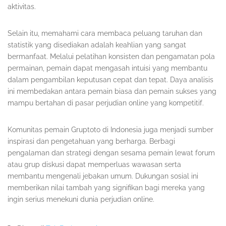
aktivitas.
Selain itu, memahami cara membaca peluang taruhan dan
statistik yang disediakan adalah keahlian yang sangat
bermanfaat. Melalui pelatihan konsisten dan pengamatan pola
permainan, pemain dapat mengasah intuisi yang membantu
dalam pengambilan keputusan cepat dan tepat. Daya analisis
ini membedakan antara pemain biasa dan pemain sukses yang
mampu bertahan di pasar perjudian online yang kompetitif.
Komunitas pemain Gruptoto di Indonesia juga menjadi sumber
inspirasi dan pengetahuan yang berharga. Berbagi
pengalaman dan strategi dengan sesama pemain lewat forum
atau grup diskusi dapat memperluas wawasan serta
membantu mengenali jebakan umum. Dukungan sosial ini
memberikan nilai tambah yang signifikan bagi mereka yang
ingin serius menekuni dunia perjudian online.