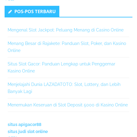
POS-POS TERBARU
Mengenal Slot Jackpot: Peluang Menang di Casino Online
Menang Besar di Rajakete: Panduan Slot, Poker, dan Kasino
Online
Situs Slot Gacor: Panduan Lengkap untuk Penggemar
Kasino Online
Menjelajahi Dunia LAZADATOTO: Slot, Lottery, dan Lebih
Banyak Lagi
Menemukan Keseruan di Slot Deposit 5000 di Kasino Online
situs apigacor88
situs judi slot online