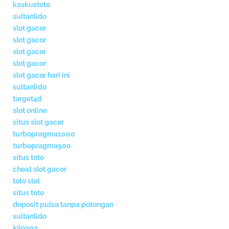
kaskustoto
sultanlido
slot gacor
slot gacor
slot gacor
slot gacor
slot gacor hari ini
sultanlido
target4d
slot online
situs slot gacor
turbopragma1000
turbopragma500
situs toto
cheat slot gacor
toto slot
situs toto
deposit pulsa tanpa potongan
sultanlido
kilo303