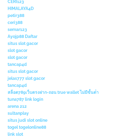
CERI123
HIMALAYA4D
petir388
ceri388
semar123
Ayojp88 Daftar
situs slot gacor
slot gacor
slot gacor
tancap4d
situs slot gacor
jelas777 slot gacor
tancap4d
สล็อต789เว็บตรงฝาก-ถอน true wallet ไม่มีขั้นต่ํา
tuna787 link login
arena 212
sultanplay
situs judi slot online
togel togelonline88
link slot