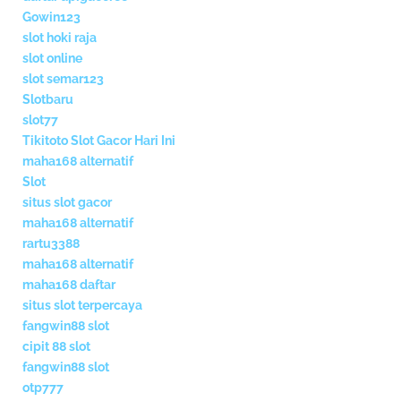
Gowin123
slot hoki raja
slot online
slot semar123
Slotbaru
slot77
Tikitoto Slot Gacor Hari Ini
maha168 alternatif
Slot
situs slot gacor
maha168 alternatif
rartu3388
maha168 alternatif
maha168 daftar
situs slot terpercaya
fangwin88 slot
cipit 88 slot
fangwin88 slot
otp777