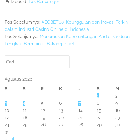
Dipos di
Tak Berkategori
Pos Sebelumnya:
ABGBET88: Keunggulan dan Inovasi Terkini
dalam Industri Casino Online di Indonesia
Pos Selanjutnya:
Menemukan Keberuntungan Anda: Panduan
Lengkap Bermain di Bukarejekibet
Sidebar
Cari
Kedua
untuk:
Agustus 2026
S
S
R
K
J
S
M
1
2
3
4
5
6
7
8
9
10
11
12
13
14
15
16
17
18
19
20
21
22
23
24
25
26
27
28
29
30
31
« Jul