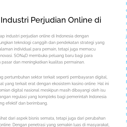
dustri Perjudian Online di
industri perjudian online di Indonesia dengan
gkan teknologi canggih dan pendekatan strategi yang
alaman individual para pemain, tetapi juga memacu
rinovasi. SON4D membuka peluang baru bagi para
pasar dan meningkatkan kualitas permainan.
g pertumbuhan sektor terkait seperti pembayaran digital,
 yang terkait erat dengan ekosistem kasino online. Hal ini
ian digital nasional meskipun masih dibayangi oleh isu
ntangan regulasi yang kompleks bagi pemerintah Indonesia
ng efektif dan berimbang.
at dari aspek bisnis semata, tetapi juga dari perubahan
online. Dengan penetrasi yang semakin luas di masyarakat,