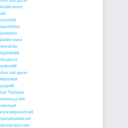
situs slot gacor
Slot88 resmi
slot
Amavi68
republik62
Spinharta
Slot88 resmi
Dewatoto
Rajatoto88
slot gacor
sbobet88
situs slot gacor
Mabosbet
ayojp88
Slot Thailand
semar123 slot
solana4d
www.depo168.net
vipmabosbet.net
situsrpvip5.com