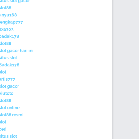
situs slot gacor
slot88
unyu168
lengkap777
exa303
badak178
slot88
slot gacor hari ini
situs slot
Badak178
slot
artis777
slot gacor
viutoto
slot88
slot online
slot88 resmi
slot
ceri
situs slot