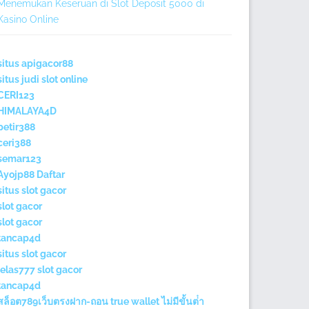
Menemukan Keseruan di Slot Deposit 5000 di
Kasino Online
situs apigacor88
situs judi slot online
CERI123
HIMALAYA4D
petir388
ceri388
semar123
Ayojp88 Daftar
situs slot gacor
slot gacor
slot gacor
tancap4d
situs slot gacor
jelas777 slot gacor
tancap4d
สล็อต789เว็บตรงฝาก-ถอน true wallet ไม่มีขั้นต่ํา