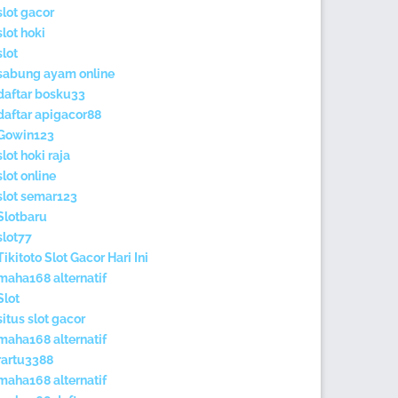
slot gacor
slot hoki
slot
sabung ayam online
daftar bosku33
daftar apigacor88
Gowin123
slot hoki raja
slot online
slot semar123
Slotbaru
slot77
Tikitoto Slot Gacor Hari Ini
maha168 alternatif
Slot
situs slot gacor
maha168 alternatif
rartu3388
maha168 alternatif