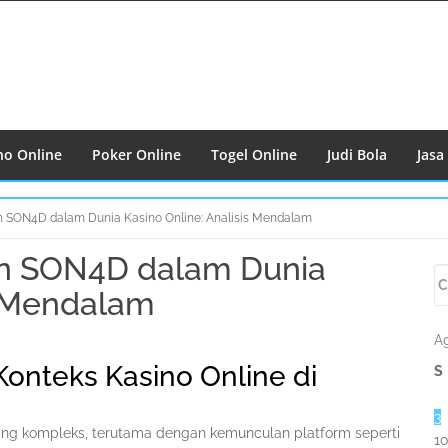
no Online
Poker Online
Togel Online
Judi Bola
Jasa
 SON4D dalam Dunia Kasino Online: Analisis Mendalam
n SON4D dalam Dunia
S
Ca
K
s Mendalam
un
A
nteks Kasino Online di
S
3
yang kompleks, terutama dengan kemunculan platform seperti
1