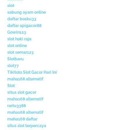
slot
sabung ayam online
daftar bosku33
daftar apigacor88
Gowin123
slot hoki raja
slot online
slot semar123
Slotbaru
slot77
Tikitoto Slot Gacor Hari Ini
maha168 alternatif
Slot
situs slot gacor
maha168 alternatif
rartu3388
maha168 alternatif
maha168 daftar
situs slot terpercaya