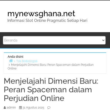
Lompat
ke
mynewsghana.net
konten
Informasi Slot Online Pragmatic Setiap Hari
Anda disini:
Tak Berkategori
Menjelajahi Dimensi Baru: Peran Spaceman dalam Perjudian
Beranda
Online
Menjelajahi Dimensi Baru:
Peran Spaceman dalam
Perjudian Online
admin
31 Agustus 2025