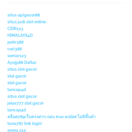
situs apigacor88
situs judi slot online
CERI123
HIMALAYA4D
petir388
ceri388
semar123
Ayojp88 Daftar
situs slot gacor
slot gacor
slot gacor
tancap4d
situs slot gacor
jelas777 slot gacor
tancap4d
สล็อต789เว็บตรงฝาก-ถอน true wallet ไม่มีขั้นต่ํา
tuna787 link login
arena 212