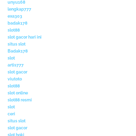
unyu168
lengkap777
exa303
badak178
slot88
slot gacor hari ini
situs slot
Badak178
slot
artis777
slot gacor
viutoto
slot88
slot online
slot88 resmi
slot
ceri
situs slot
slot gacor
slot hoki