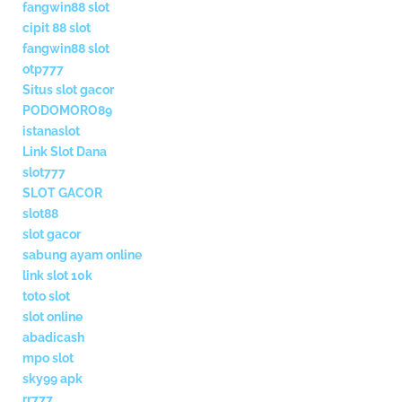
fangwin88 slot
cipit 88 slot
fangwin88 slot
otp777
Situs slot gacor
PODOMORO89
istanaslot
Link Slot Dana
slot777
SLOT GACOR
slot88
slot gacor
sabung ayam online
link slot 10k
toto slot
slot online
abadicash
mpo slot
sky99 apk
rr777