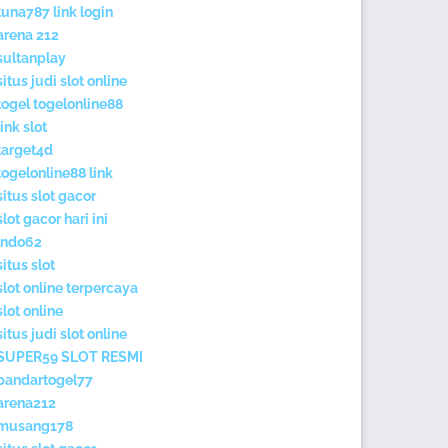
tuna787 link login
arena 212
sultanplay
situs judi slot online
togel togelonline88
link slot
target4d
togelonline88 link
situs slot gacor
slot gacor hari ini
indo62
situs slot
slot online terpercaya
slot online
situs judi slot online
SUPER59 SLOT RESMI
bandartogel77
arena212
musang178