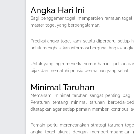
Angka Hari Ini
Bagi penggemar togel, memperoleh ramalan togel t
master togel yang berpengalaman.
Prediksi angka togel kami selalu diperbarui setiap
untuk menghasilkan informasi berguna. Angka-angk
Untuk yang ingin menerka nomor hari ini, jadikan p
bijak dan mematuhi prinsip permainan yang sehat.
Minimal Taruhan
Memahami minimal taruhan sangat penting bagi 
Peraturan tentang minimal taruhan berbeda-bed
ditetapkan agar setiap pemain memberi kontribusi a
Pemain perlu merencanakan strategi taruhan toge
angka togel akurat dengan mempertimbangkan min