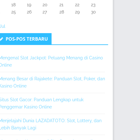
18
19
20
21
22
23
4
25
26
27
28
29
30
Jul
POS-POS TERBARU
Mengenal Slot Jackpot: Peluang Menang di Casino
Online
Menang Besar di Rajakete: Panduan Slot, Poker, dan
Kasino Online
Situs Slot Gacor: Panduan Lengkap untuk
Penggemar Kasino Online
Menjelajahi Dunia LAZADATOTO: Slot, Lottery, dan
Lebih Banyak Lagi