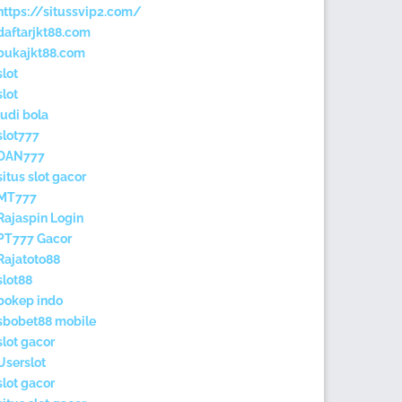
https://situssvip2.com/
daftarjkt88.com
bukajkt88.com
slot
slot
judi bola
slot777
DAN777
situs slot gacor
MT777
Rajaspin Login
PT777 Gacor
Rajatoto88
slot88
bokep indo
sbobet88 mobile
slot gacor
Userslot
slot gacor