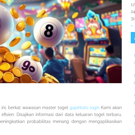
17
2
31
« 
i ini, berkat wawasan master togel
gajahtoto login
Kami akan
isien. Disajikan informasi dari data keluaran togel terbaru,
 meningkatkan probabilitas menang dengan mengaplikasikan