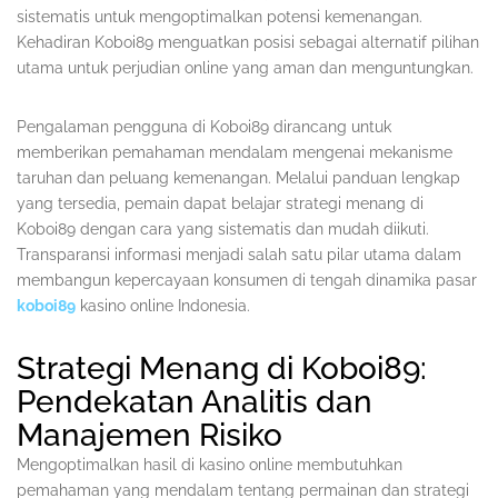
sistematis untuk mengoptimalkan potensi kemenangan.
Kehadiran Koboi89 menguatkan posisi sebagai alternatif pilihan
utama untuk perjudian online yang aman dan menguntungkan.
Pengalaman pengguna di Koboi89 dirancang untuk
memberikan pemahaman mendalam mengenai mekanisme
taruhan dan peluang kemenangan. Melalui panduan lengkap
yang tersedia, pemain dapat belajar strategi menang di
Koboi89 dengan cara yang sistematis dan mudah diikuti.
Transparansi informasi menjadi salah satu pilar utama dalam
membangun kepercayaan konsumen di tengah dinamika pasar
koboi89
kasino online Indonesia.
Strategi Menang di Koboi89:
Pendekatan Analitis dan
Manajemen Risiko
Mengoptimalkan hasil di kasino online membutuhkan
pemahaman yang mendalam tentang permainan dan strategi