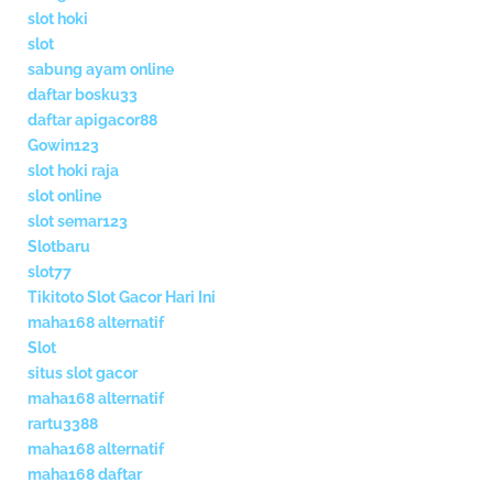
slot hoki
slot
sabung ayam online
daftar bosku33
daftar apigacor88
Gowin123
slot hoki raja
slot online
slot semar123
Slotbaru
slot77
Tikitoto Slot Gacor Hari Ini
maha168 alternatif
Slot
situs slot gacor
maha168 alternatif
rartu3388
maha168 alternatif
maha168 daftar