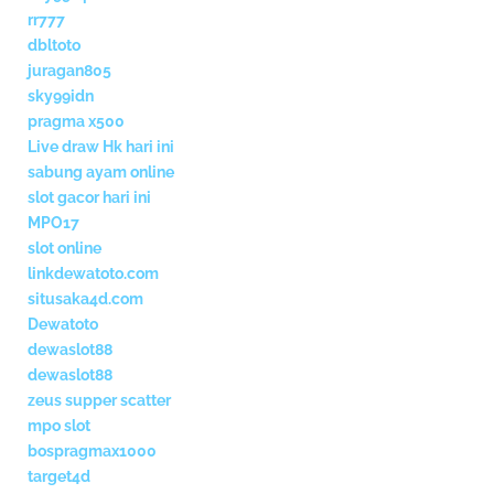
rr777
dbltoto
juragan805
sky99idn
pragma x500
Live draw Hk hari ini
sabung ayam online
slot gacor hari ini
MPO17
slot online
linkdewatoto.com
situsaka4d.com
Dewatoto
dewaslot88
dewaslot88
zeus supper scatter
mpo slot
bospragmax1000
target4d