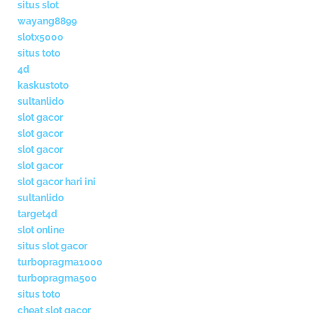
situs slot
wayang8899
slotx5000
situs toto
4d
kaskustoto
sultanlido
slot gacor
slot gacor
slot gacor
slot gacor
slot gacor hari ini
sultanlido
target4d
slot online
situs slot gacor
turbopragma1000
turbopragma500
situs toto
cheat slot gacor