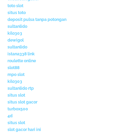
toto slot
situs toto
deposit pulsa tanpa potongan
sultanlido
kilo303
dewigol
sultanlido
istana338 link
roulette online
slot88
mpo slot
kilo303
sultanlido rtp
situs slot
situs slot gacor
turbox500
4d
situs slot
slot gacor hari ini