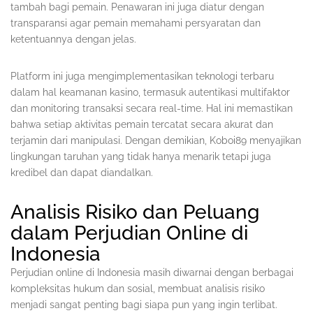
tambah bagi pemain. Penawaran ini juga diatur dengan
transparansi agar pemain memahami persyaratan dan
ketentuannya dengan jelas.
Platform ini juga mengimplementasikan teknologi terbaru
dalam hal keamanan kasino, termasuk autentikasi multifaktor
dan monitoring transaksi secara real-time. Hal ini memastikan
bahwa setiap aktivitas pemain tercatat secara akurat dan
terjamin dari manipulasi. Dengan demikian, Koboi89 menyajikan
lingkungan taruhan yang tidak hanya menarik tetapi juga
kredibel dan dapat diandalkan.
Analisis Risiko dan Peluang
dalam Perjudian Online di
Indonesia
Perjudian online di Indonesia masih diwarnai dengan berbagai
kompleksitas hukum dan sosial, membuat analisis risiko
menjadi sangat penting bagi siapa pun yang ingin terlibat.