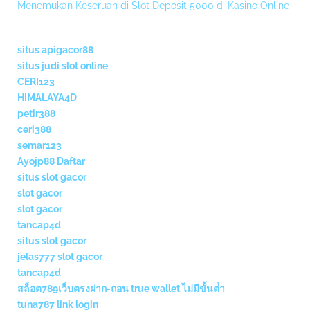
Menemukan Keseruan di Slot Deposit 5000 di Kasino Online
situs apigacor88
situs judi slot online
CERI123
HIMALAYA4D
petir388
ceri388
semar123
Ayojp88 Daftar
situs slot gacor
slot gacor
slot gacor
tancap4d
situs slot gacor
jelas777 slot gacor
tancap4d
สล็อต789เว็บตรงฝาก-ถอน true wallet ไม่มีขั้นต่ํา
tuna787 link login