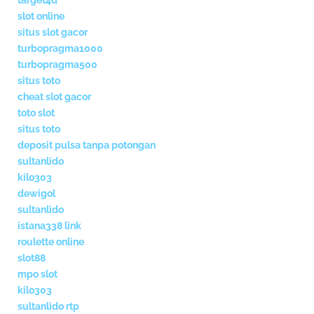
target4d
slot online
situs slot gacor
turbopragma1000
turbopragma500
situs toto
cheat slot gacor
toto slot
situs toto
deposit pulsa tanpa potongan
sultanlido
kilo303
dewigol
sultanlido
istana338 link
roulette online
slot88
mpo slot
kilo303
sultanlido rtp