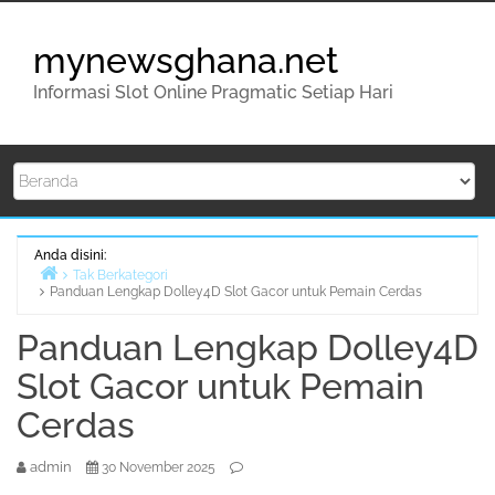
Lompat
ke
mynewsghana.net
konten
Informasi Slot Online Pragmatic Setiap Hari
Anda disini:
Tak Berkategori
Panduan Lengkap Dolley4D Slot Gacor untuk Pemain Cerdas
Beranda
Panduan Lengkap Dolley4D
Slot Gacor untuk Pemain
Cerdas
admin
30 November 2025