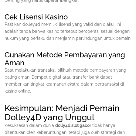
penting yang harus dipertimbangkan.
Cek Lisensi Kasino
Pastikan dolley4d memiliki lisensi yang valid dan diakui. Ini
adalah tanda bahwa kasino tersebut beroperasi sesuai dengan
hukum yang berlaku dan menjamin perlindungan untuk pemain.
Gunakan Metode Pembayaran yang
Aman
Saat melakukan transaksi, pilihlah metode pembayaran yang
paling aman. Dompet digital atau transfer bank dapat
memberikan tingkat keamanan ekstra dalam bertransaksi di
kasino online.
Kesimpulan: Menjadi Pemain
Dolley4D yang Unggul
Kesuksesan dalam dunia
dolly4d slot gacor
tidak hanya
ditentukan oleh keberuntungan, tetapi juga oleh strategi dan