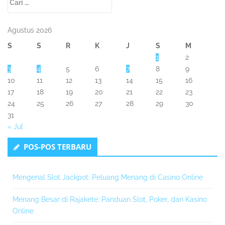
Kedua
untuk:
Agustus 2026
S
S
R
K
J
S
M
1
2
3
4
5
6
7
8
9
10
11
12
13
14
15
16
17
18
19
20
21
22
23
24
25
26
27
28
29
30
31
« Jul
POS-POS TERBARU
Mengenal Slot Jackpot: Peluang Menang di Casino Online
Menang Besar di Rajakete: Panduan Slot, Poker, dan Kasino
Online