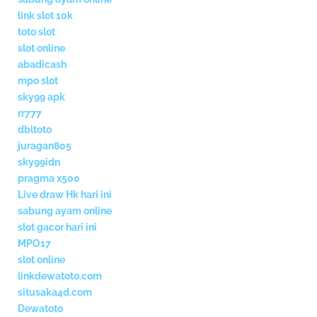
link slot 10k
toto slot
slot online
abadicash
mpo slot
sky99 apk
rr777
dbltoto
juragan805
sky99idn
pragma x500
Live draw Hk hari ini
sabung ayam online
slot gacor hari ini
MPO17
slot online
linkdewatoto.com
situsaka4d.com
Dewatoto