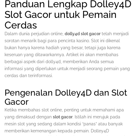
Panduan Lengkap Dolley4D
Slot Gacor untuk Pemain
Cerdas
Dalam dunia perjudian online,
dolly4d slot gacor
telah menjadi
sorotan menarik bagi para pencinta kasino. Slot ini dikenal
bukan hanya karena hadiah yang besar, tetapi juga karena
keseruan yang ditawarkannya. Artikel ini akan membahas
berbagai aspek dari dolly4d, memberikan Anda semua
informasi yang diperlukan untuk menjadi seorang pemain yang
cerdas dan terinformasi.
Pengenalan Dolley4D dan Slot
Gacor
Ketika membahas slot online, penting untuk memahami apa
yang dimaksud dengan
slot gacor
. Istilah ini merujuk pada
mesin slot yang sedang dalam kondisi “panas” atau banyak
memberikan kemenangan kepada pemain. Dolley4D