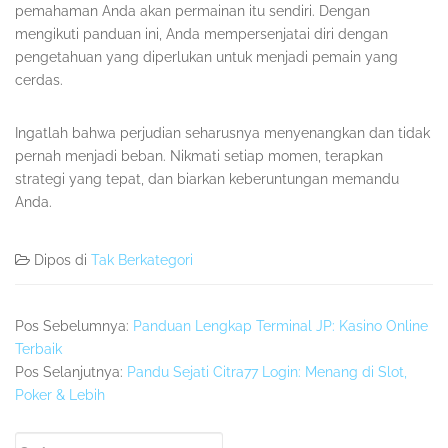
pemahaman Anda akan permainan itu sendiri. Dengan
mengikuti panduan ini, Anda mempersenjatai diri dengan
pengetahuan yang diperlukan untuk menjadi pemain yang
cerdas.
Ingatlah bahwa perjudian seharusnya menyenangkan dan tidak
pernah menjadi beban. Nikmati setiap momen, terapkan
strategi yang tepat, dan biarkan keberuntungan memandu
Anda.
Dipos di
Tak Berkategori
Pos Sebelumnya:
Panduan Lengkap Terminal JP: Kasino Online
Terbaik
Pos Selanjutnya:
Pandu Sejati Citra77 Login: Menang di Slot,
Poker & Lebih
Sidebar
Cari