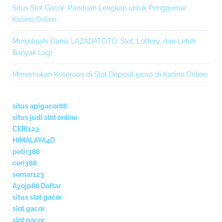
Situs Slot Gacor: Panduan Lengkap untuk Penggemar
Kasino Online
Menjelajahi Dunia LAZADATOTO: Slot, Lottery, dan Lebih
Banyak Lagi
Menemukan Keseruan di Slot Deposit 5000 di Kasino Online
situs apigacor88
situs judi slot online
CERI123
HIMALAYA4D
petir388
ceri388
semar123
Ayojp88 Daftar
situs slot gacor
slot gacor
slot gacor