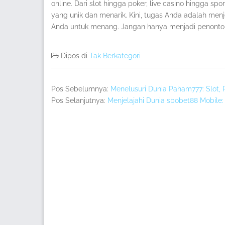
online. Dari slot hingga poker, live casino hingga 
yang unik dan menarik. Kini, tugas Anda adalah me
Anda untuk menang. Jangan hanya menjadi penonton
Dipos di
Tak Berkategori
Pos Sebelumnya:
Menelusuri Dunia Paham777: Slot, 
Pos Selanjutnya:
Menjelajahi Dunia sbobet88 Mobile: 