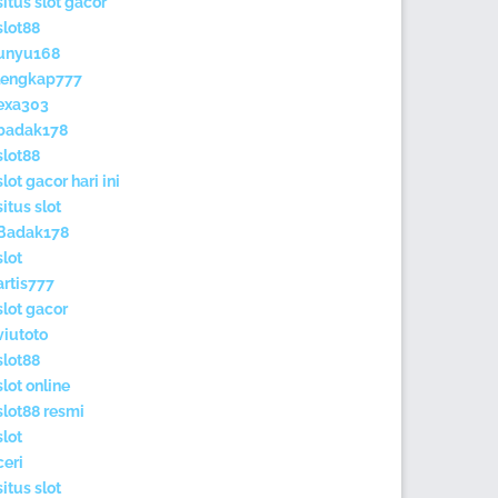
situs slot gacor
slot88
unyu168
lengkap777
exa303
badak178
slot88
slot gacor hari ini
situs slot
Badak178
slot
artis777
slot gacor
viutoto
slot88
slot online
slot88 resmi
slot
ceri
situs slot