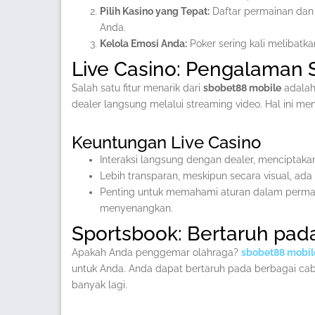
Pilih Kasino yang Tepat:
Daftar permainan dan 
Anda.
Kelola Emosi Anda:
Poker sering kali melibatk
Live Casino: Pengalaman S
Salah satu fitur menarik dari
sbobet88 mobile
adalah
dealer langsung melalui streaming video. Hal ini me
Keuntungan Live Casino
Interaksi langsung dengan dealer, menciptakan
Lebih transparan, meskipun secara visual, a
Penting untuk memahami aturan dalam permai
menyenangkan.
Sportsbook: Bertaruh pada
Apakah Anda penggemar olahraga?
sbobet88 mobil
untuk Anda. Anda dapat bertaruh pada berbagai cab
banyak lagi.