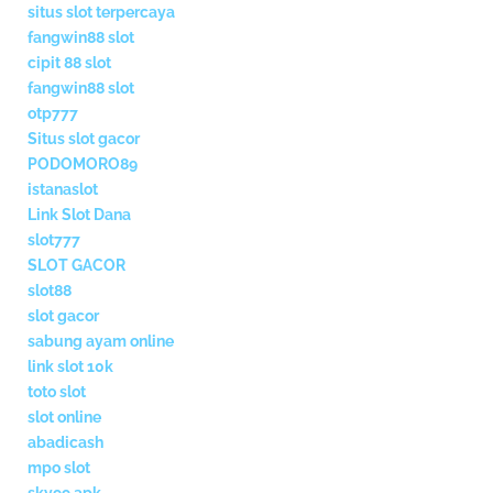
situs slot terpercaya
fangwin88 slot
cipit 88 slot
fangwin88 slot
otp777
Situs slot gacor
PODOMORO89
istanaslot
Link Slot Dana
slot777
SLOT GACOR
slot88
slot gacor
sabung ayam online
link slot 10k
toto slot
slot online
abadicash
mpo slot