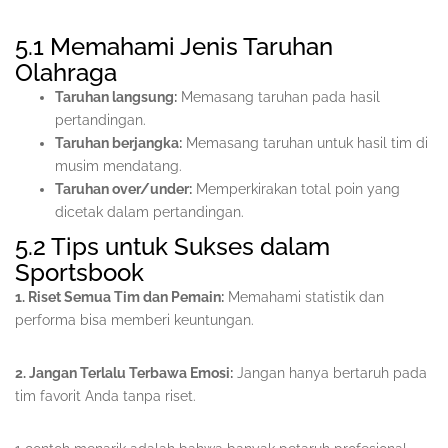
5.1 Memahami Jenis Taruhan
Olahraga
Taruhan langsung:
Memasang taruhan pada hasil
pertandingan.
Taruhan berjangka:
Memasang taruhan untuk hasil tim di
musim mendatang.
Taruhan over/under:
Memperkirakan total poin yang
dicetak dalam pertandingan.
5.2 Tips untuk Sukses dalam
Sportsbook
1. Riset Semua Tim dan Pemain:
Memahami statistik dan
performa bisa memberi keuntungan.
2. Jangan Terlalu Terbawa Emosi:
Jangan hanya bertaruh pada
tim favorit Anda tanpa riset.