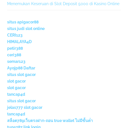
Menemukan Keseruan di Slot Deposit 5000 di Kasino Online
situs apigacor88
situs judi slot online
CERI123
HIMALAYA4D
petir388
ceri388
semar123
Ayojp88 Daftar
situs slot gacor
slot gacor
slot gacor
tancap4d
situs slot gacor
jelas777 slot gacor
tancap4d
สล็อต789เว็บตรงฝาก-ถอน true wallet ไม่มีขั้นต่ํา
tuna787 link login