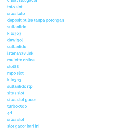
cheat slot gacor
toto slot
situs toto
deposit pulsa tanpa potongan
sultanlido
kilo303
dewigol
sultanlido
istana338 link
roulette online
slot88
mpo slot
kilo303
sultanlido rtp
situs slot
situs slot gacor
turbox500
4d
situs slot
slot gacor hari ini