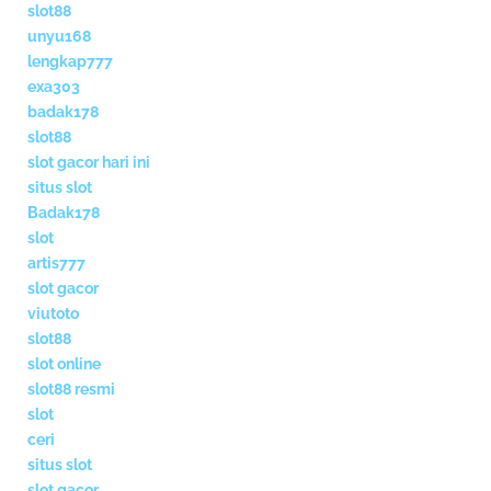
slot88
unyu168
lengkap777
exa303
badak178
slot88
slot gacor hari ini
situs slot
Badak178
slot
artis777
slot gacor
viutoto
slot88
slot online
slot88 resmi
slot
ceri
situs slot
slot gacor