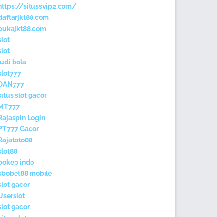
https://situssvip2.com/
daftarjkt88.com
bukajkt88.com
slot
slot
judi bola
slot777
DAN777
situs slot gacor
MT777
Rajaspin Login
PT777 Gacor
Rajatoto88
slot88
bokep indo
sbobet88 mobile
slot gacor
Userslot
slot gacor