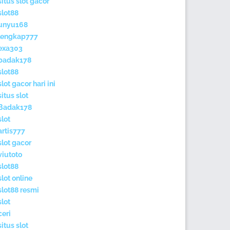
situs slot gacor
slot88
unyu168
lengkap777
exa303
badak178
slot88
slot gacor hari ini
situs slot
Badak178
slot
artis777
slot gacor
viutoto
slot88
slot online
slot88 resmi
slot
ceri
situs slot