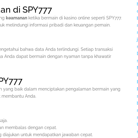
an di SPY777
ang
keamanan
ketika bermain di kasino online seperti SPY777.
uk melindungi informasi pribadi dan keuangan pemain.
ngetahui bahwa data Anda terlindungi. Setiap transaksi
ngga Anda dapat bermain dengan nyaman tanpa khawatir
PY777
 yang baik dalam menciptakan pengalaman bermain yang
uk membantu Anda.
aja.
akan membalas dengan cepat.
ng diajukan untuk mendapatkan jawaban cepat.