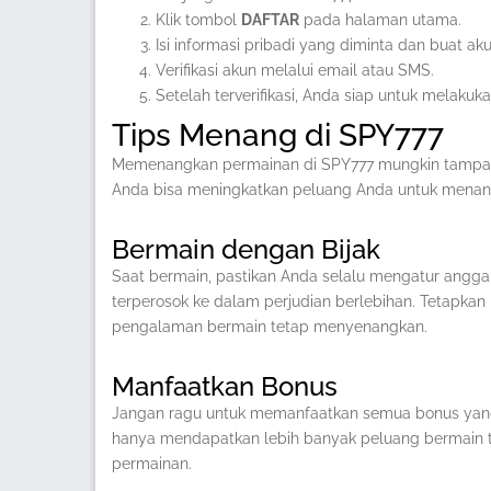
Klik tombol
DAFTAR
pada halaman utama.
Isi informasi pribadi yang diminta dan buat ak
Verifikasi akun melalui email atau SMS.
Setelah terverifikasi, Anda siap untuk melakuk
Tips Menang di SPY777
Memenangkan permainan di SPY777 mungkin tampak 
Anda bisa meningkatkan peluang Anda untuk menang.
Bermain dengan Bijak
Saat bermain, pastikan Anda selalu mengatur angga
terperosok ke dalam perjudian berlebihan. Tetapkan
pengalaman bermain tetap menyenangkan.
Manfaatkan Bonus
Jangan ragu untuk memanfaatkan semua bonus yang
hanya mendapatkan lebih banyak peluang bermain 
permainan.