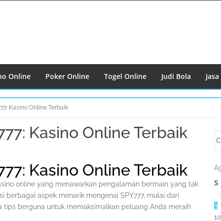
no Online
Poker Online
Togel Online
Judi Bola
Jasa
7: Kasino Online Terbaik
7: Kasino Online Terbaik
S
Ca
K
un
7: Kasino Online Terbaik
A
S
kasino online yang menawarkan pengalaman bermain yang tak
rasi berbagai aspek menarik mengenai SPY777, mulai dari
3
ga tips berguna untuk memaksimalkan peluang Anda meraih
1