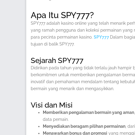
Apa Itu SPY777?
SPY777 adalah kasino online yang telah menarik per
yang ramah pengguna dan koleksi permainan yang 
para pecinta permainan kasino.
SPY777
Dalam bagian
tujuan di balik SPY777.
Sejarah SPY777
Didirikan pada tahun yang tidak terlalu jauh hampi
berkomitmen untuk memberikan pengalaman bermai
inovatif dan pemahaman mendalam tentang kebutuh
bermain yang menarik dan mengasyikkan.
Visi dan Misi
Memberikan pengalaman bermain yang aman
data pemain.
Menyediakan beragam pilihan permainan
, dar
Menawarkan bonus dan promosi
yang menggiu