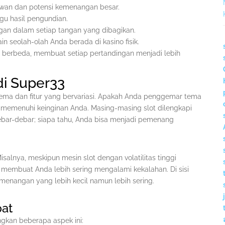
awan dan potensi kemenangan besar.
u hasil pengundian.
gan dalam setiap tangan yang dibagikan.
 seolah-olah Anda berada di kasino fisik.
g berbeda, membuat setiap pertandingan menjadi lebih
 di Super33
ema dan fitur yang bervariasi. Apakah Anda penggemar tema
ang memenuhi keinginan Anda. Masing-masing slot dilengkapi
ebar-debar; siapa tahu, Anda bisa menjadi pemenang
salnya, meskipun mesin slot dengan volatilitas tinggi
embuat Anda lebih sering mengalami kekalahan. Di sisi
emenangan yang lebih kecil namun lebih sering.
pat
gkan beberapa aspek ini: