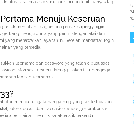
 eksplorasi semua aspek menarik ini dan lebih banyak lagi!
17
2
h Pertama Menuju Keseruan
31
« 
ting untuk memahami bagaimana proses
super33 login
tu gerbang menuju dunia yang penuh dengan aksi dan
smi yang menawarkan layanan ini. Setelah mendaftar, login
ainan yang tersedia.
sukkan username dan password yang telah dibuat saat
ahasiaan informasi tersebut. Menggunakan fitur pengingat
menambah lapisan keamanan.
r33?
jembatan menuju pengalaman gaming yang tak terlupakan.
slot
, lotere, poker, dan live casino, Super33 memberikan
ap permainan memiliki karakteristik tersendiri,