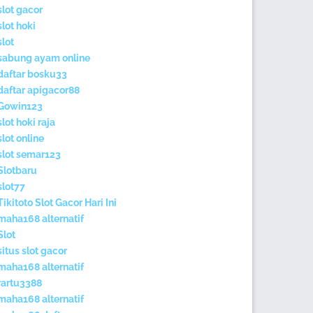
slot gacor
slot hoki
slot
sabung ayam online
daftar bosku33
daftar apigacor88
Gowin123
slot hoki raja
slot online
slot semar123
Slotbaru
slot77
Tikitoto Slot Gacor Hari Ini
maha168 alternatif
Slot
situs slot gacor
maha168 alternatif
rartu3388
maha168 alternatif