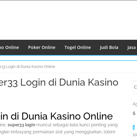
no Online
Poker Online
Togel Online
Judi Bola
Jasa
33 Login di Dunia Kasino Online
33 Login di Dunia Kasino
S
Ca
K
un
A
n di Dunia Kasino Online
S
ine,
super33 login
muncul sebagai kata kunci penting yang
3
ngkin terbayang permainan slot yang menggiurkan, lotere
1