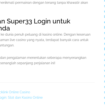
 menikmati permainan dengan tenang tanpa khawatir akan
an Super33 Login untuk
nda
ke dunia penuh peluang di kasino online. Dengan keseruan
laman live casino yang nyata, terdapat banyak cara untuk
untungan.
ran dan pengalaman menentukan seberapa menyenangkan
enanglah sepanjang perjalanan ini!
klink Online Casino
gin: Slot dan Kasino Online