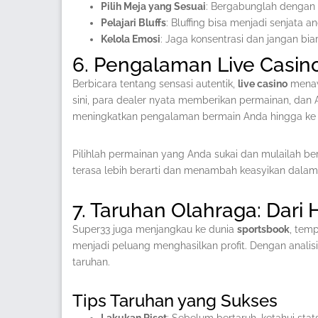
Pilih Meja yang Sesuai
: Bergabunglah dengan 
Pelajari Bluffs
: Bluffing bisa menjadi senjata 
Kelola Emosi
: Jaga konsentrasi dan jangan bi
6. Pengalaman Live Casin
Berbicara tentang sensasi autentik,
live casino
menaw
sini, para dealer nyata memberikan permainan, dan 
meningkatkan pengalaman bermain Anda hingga ke l
Pilihlah permainan yang Anda sukai dan mulailah ber
terasa lebih berarti dan menambah keasyikan dalam
7. Taruhan Olahraga: Dari 
Super33 juga menjangkau ke dunia
sportsbook
, tem
menjadi peluang menghasilkan profit. Dengan anali
taruhan.
Tips Taruhan yang Sukses