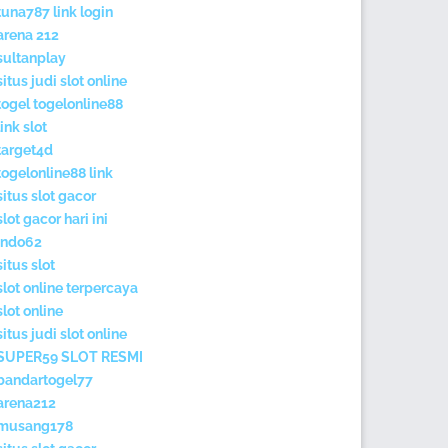
tuna787 link login
arena 212
sultanplay
situs judi slot online
togel togelonline88
link slot
target4d
togelonline88 link
situs slot gacor
slot gacor hari ini
indo62
situs slot
slot online terpercaya
slot online
situs judi slot online
SUPER59 SLOT RESMI
bandartogel77
arena212
musang178