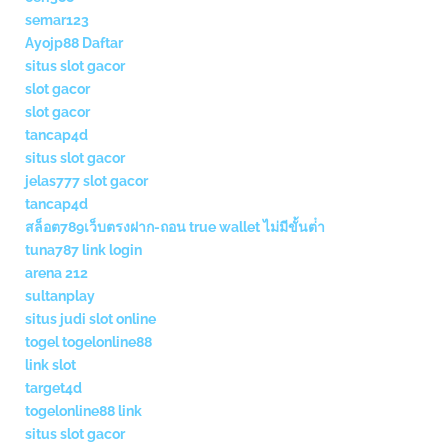
semar123
Ayojp88 Daftar
situs slot gacor
slot gacor
slot gacor
tancap4d
situs slot gacor
jelas777 slot gacor
tancap4d
สล็อต789เว็บตรงฝาก-ถอน true wallet ไม่มีขั้นต่ํา
tuna787 link login
arena 212
sultanplay
situs judi slot online
togel togelonline88
link slot
target4d
togelonline88 link
situs slot gacor