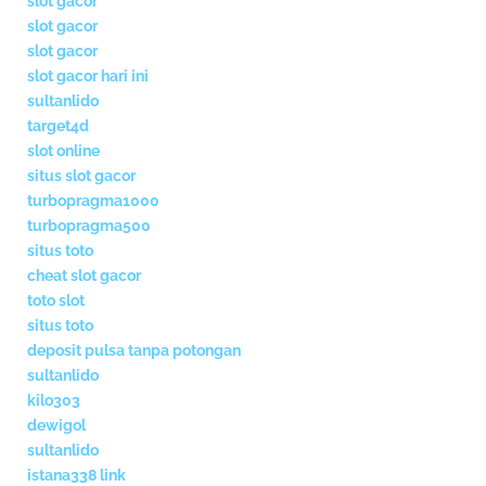
slot gacor
slot gacor
slot gacor
slot gacor hari ini
sultanlido
target4d
slot online
situs slot gacor
turbopragma1000
turbopragma500
situs toto
cheat slot gacor
toto slot
situs toto
deposit pulsa tanpa potongan
sultanlido
kilo303
dewigol
sultanlido
istana338 link