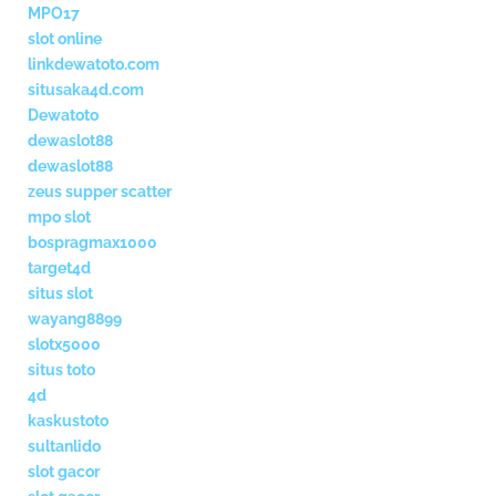
MPO17
slot online
linkdewatoto.com
situsaka4d.com
Dewatoto
dewaslot88
dewaslot88
zeus supper scatter
mpo slot
bospragmax1000
target4d
situs slot
wayang8899
slotx5000
situs toto
4d
kaskustoto
sultanlido
slot gacor