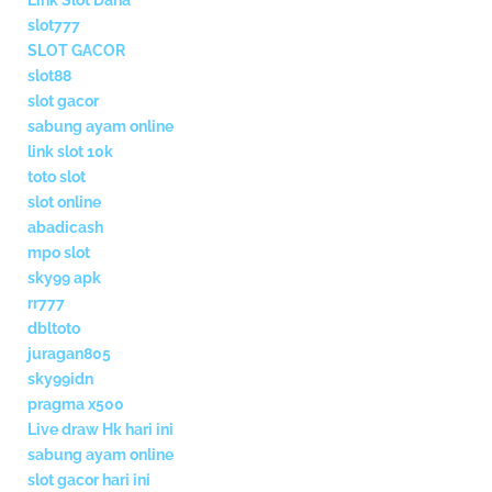
Link Slot Dana
slot777
SLOT GACOR
slot88
slot gacor
sabung ayam online
link slot 10k
toto slot
slot online
abadicash
mpo slot
sky99 apk
rr777
dbltoto
juragan805
sky99idn
pragma x500
Live draw Hk hari ini
sabung ayam online
slot gacor hari ini