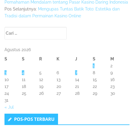
Pemahaman Mendalam tentang Pasar Kasino Daring Indonesia
Pos Selanjutnya:
Mengupas Tuntas Batik Toto: Estetika dan
Tradisi dalam Permainan Kasino Online
Sidebar
Cari
Kedua
untuk:
Agustus 2026
S
S
R
K
J
S
M
1
2
3
4
5
6
7
8
9
10
11
12
13
14
15
16
17
18
19
20
21
22
23
24
25
26
27
28
29
30
31
« Jul
POS-POS TERBARU