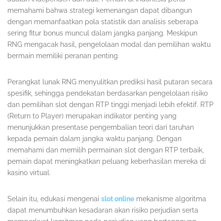
memahami bahwa strategi kemenangan dapat dibangun
dengan memanfaatkan pola statistik dan analisis seberapa
sering fitur bonus muncul dalam jangka panjang. Meskipun
RNG mengacak hasil, pengelolaan modal dan pemilihan waktu
bermain memiliki peranan penting.
Perangkat lunak RNG menyulitkan prediksi hasil putaran secara
spesifik, sehingga pendekatan berdasarkan pengelolaan risiko
dan pemilihan slot dengan RTP tinggi menjadi lebih efektif. RTP
(Return to Player) merupakan indikator penting yang
menunjukkan presentase pengembalian teori dari taruhan
kepada pemain dalam jangka waktu panjang. Dengan
memahami dan memilih permainan slot dengan RTP terbaik,
pemain dapat meningkatkan peluang keberhasilan mereka di
kasino virtual.
Selain itu, edukasi mengenai
slot online
mekanisme algoritma
dapat menumbuhkan kesadaran akan risiko perjudian serta