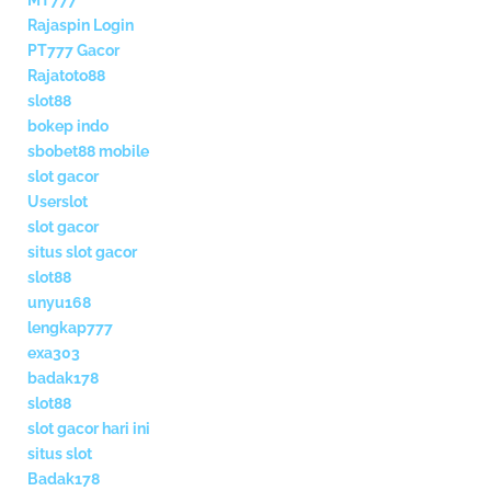
MT777
Rajaspin Login
PT777 Gacor
Rajatoto88
slot88
bokep indo
sbobet88 mobile
slot gacor
Userslot
slot gacor
situs slot gacor
slot88
unyu168
lengkap777
exa303
badak178
slot88
slot gacor hari ini
situs slot
Badak178