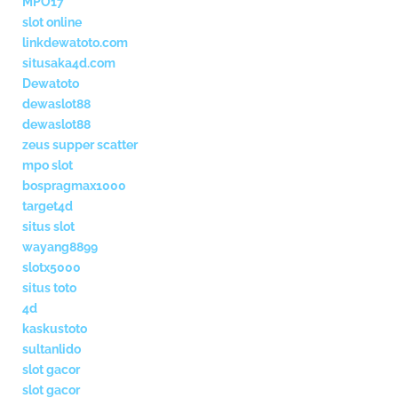
MPO17
slot online
linkdewatoto.com
situsaka4d.com
Dewatoto
dewaslot88
dewaslot88
zeus supper scatter
mpo slot
bospragmax1000
target4d
situs slot
wayang8899
slotx5000
situs toto
4d
kaskustoto
sultanlido
slot gacor
slot gacor