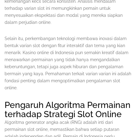
kemenangan kecil secara konsisten. Analisis mendalam
terhadap varian slot ini memungkinkan pemain untuk
menyesuaikan ekspektasi dan modal yang mereka siapkan
dalam perjudian online.
Selain itu, perkembangan teknologi membawa inovasi dalam
bentuk varian slot dengan fitur interaktif dan tema yang kian
menarik. Kasino online di Indonesia pun semakin kreatif dalam
menawarkan permainan yang tidak hanya mengandalkan
keberuntungan, tetapi juga aspek hiburan dan pengalaman
bermain yang kaya. Pemahaman terkait varian varian ini adalah
fondasi penting dalam mengoptimalkan pengalaman slot
online.
Pengaruh Algoritma Permainan
terhadap Strategi Slot Online
Algoritma generator angka acak (RNG) adalah inti dari
permainan slot online, memastikan bahwa setiap putaran
adalah independen dan adil. Pemain di Indonesia perlu