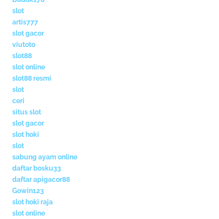
slot
artis777
slot gacor
viutoto
slot88
slot online
slot88 resmi
slot
ceri
situs slot
slot gacor
slot hoki
slot
sabung ayam online
daftar bosku33
daftar apigacor88
Gowin123
slot hoki raja
slot online