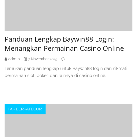
Panduan Lengkap Baywin88 Login:
Menangkan Permainan Casino Online
admin
7 November 2025
Temukan panduan lengkap untuk Baywin88 login dan nikmati
permainan slot, poker, dan lainnya di casino online.
TAK BERKATEGORI