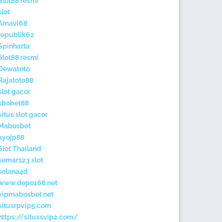
Slot88 resmi
slot
Amavi68
republik62
Spinharta
Slot88 resmi
Dewatoto
Rajatoto88
slot gacor
sbobet88
situs slot gacor
Mabosbet
ayojp88
Slot Thailand
semar123 slot
solana4d
www.depo168.net
vipmabosbet.net
situsrpvip5.com
https://situssvip2.com/