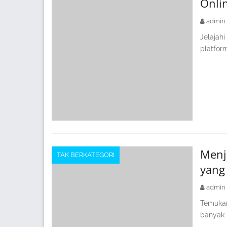
Onlin
admin
Jelajahi
platfor
Menje
TAK BERKATEGORI
yang
admin
Temukan
banyak l