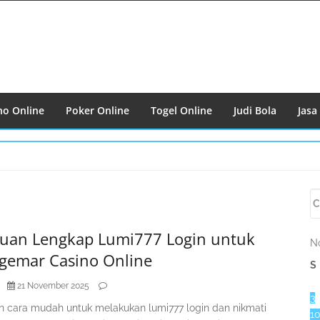
no Online
Poker Online
Togel Online
Judi Bola
Jasa
S
Ca
K
un
uan Lengkap Lumi777 Login untuk
N
gemar Casino Online
S
21 November 2025
3
 cara mudah untuk melakukan lumi777 login dan nikmati
1