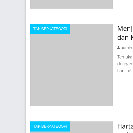
Menje
TAK BERKATEGORI
dan 
admin
Temukan
dengan s
hari ini!
Hart
TAK BERKATEGORI