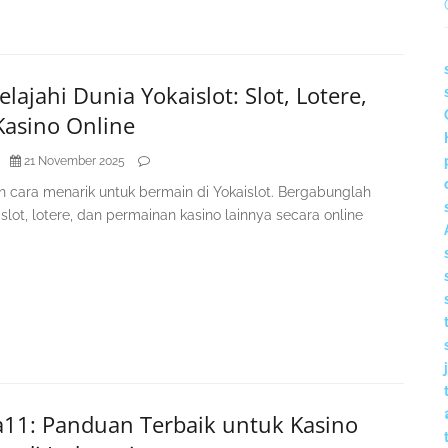
lajahi Dunia Yokaislot: Slot, Lotere,
Kasino Online
21 November 2025
 cara menarik untuk bermain di Yokaislot. Bergabunglah
lot, lotere, dan permainan kasino lainnya secara online
a11: Panduan Terbaik untuk Kasino