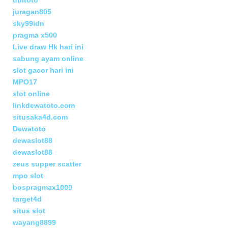
juragan805
sky99idn
pragma x500
Live draw Hk hari ini
sabung ayam online
slot gacor hari ini
MPO17
slot online
linkdewatoto.com
situsaka4d.com
Dewatoto
dewaslot88
dewaslot88
zeus supper scatter
mpo slot
bospragmax1000
target4d
situs slot
wayang8899