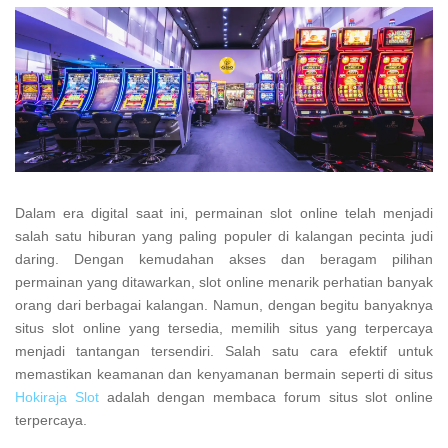
Dalam era digital saat ini, permainan slot online telah menjadi
salah satu hiburan yang paling populer di kalangan pecinta judi
daring. Dengan kemudahan akses dan beragam pilihan
permainan yang ditawarkan, slot online menarik perhatian banyak
orang dari berbagai kalangan. Namun, dengan begitu banyaknya
situs slot online yang tersedia, memilih situs yang terpercaya
menjadi tantangan tersendiri. Salah satu cara efektif untuk
memastikan keamanan dan kenyamanan bermain seperti di situs
Hokiraja Slot
adalah dengan membaca forum situs slot online
terpercaya.