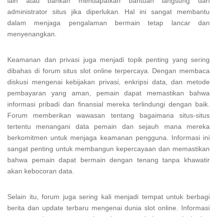
lain atau bahkan mendapatkan bantuan langsung dari
administrator situs jika diperlukan. Hal ini sangat membantu
dalam menjaga pengalaman bermain tetap lancar dan
menyenangkan.
Keamanan dan privasi juga menjadi topik penting yang sering
dibahas di forum situs slot online terpercaya. Dengan membaca
diskusi mengenai kebijakan privasi, enkripsi data, dan metode
pembayaran yang aman, pemain dapat memastikan bahwa
informasi pribadi dan finansial mereka terlindungi dengan baik.
Forum memberikan wawasan tentang bagaimana situs-situs
tertentu menangani data pemain dan sejauh mana mereka
berkomitmen untuk menjaga keamanan pengguna. Informasi ini
sangat penting untuk membangun kepercayaan dan memastikan
bahwa pemain dapat bermain dengan tenang tanpa khawatir
akan kebocoran data.
Selain itu, forum juga sering kali menjadi tempat untuk berbagi
berita dan update terbaru mengenai dunia slot online. Informasi