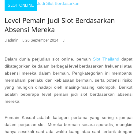
SLOT ONLINE
Level Pemain Judi Slot Berdasarkan
Absensi Mereka
admin
26 September 2024
Dalam dunia perjudian slot online, pemain
Slot Thailand
dapat
dikategorikan ke dalam berbagai level berdasarkan frekuensi atau
absensi mereka dalam bermain. Pengkategorian ini membantu
memahami perilaku dan kebiasaan bermain, serta potensi risiko
yang mungkin dihadapi oleh masing-masing kelompok. Berikut
adalah beberapa level pemain judi slot berdasarkan absensi
mereka:
Pemain Kasual adalah kategori pertama yang sering dijumpai
dalam perjudian slot. Mereka bermain secara sporadis, mungkin
hanya sesekali saat ada waktu luang atau saat tertarik dengan