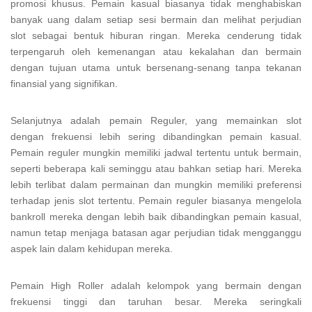
promosi khusus. Pemain kasual biasanya tidak menghabiskan
banyak uang dalam setiap sesi bermain dan melihat perjudian
slot sebagai bentuk hiburan ringan. Mereka cenderung tidak
terpengaruh oleh kemenangan atau kekalahan dan bermain
dengan tujuan utama untuk bersenang-senang tanpa tekanan
finansial yang signifikan.
Selanjutnya adalah pemain Reguler, yang memainkan slot
dengan frekuensi lebih sering dibandingkan pemain kasual.
Pemain reguler mungkin memiliki jadwal tertentu untuk bermain,
seperti beberapa kali seminggu atau bahkan setiap hari. Mereka
lebih terlibat dalam permainan dan mungkin memiliki preferensi
terhadap jenis slot tertentu. Pemain reguler biasanya mengelola
bankroll mereka dengan lebih baik dibandingkan pemain kasual,
namun tetap menjaga batasan agar perjudian tidak mengganggu
aspek lain dalam kehidupan mereka.
Pemain High Roller adalah kelompok yang bermain dengan
frekuensi tinggi dan taruhan besar. Mereka seringkali