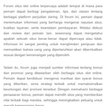
Forum situs slot online terpercaya adalah tempat di mana para
pemain dapat berbagi pengalaman, tips, dan ulasan tentang
berbagai platform perjudian daring. Di forum ini, pemain dapat
menemukan informasi yang berharga mengenai reputasi situs,
kualitas layanan, serta keandalan pembayaran. Melalui diskusi
dan review dari pemain lain, seseorang dapat mengetahui
apakah sebuah situs benar-benar dapat dipercaya atau tidak.
Informasi ini sangat penting untuk menghindari penipuan dan
memastikan bahwa uang yang dipertaruhkan akan dikembalikan
sesuai dengan kemenangan yang diperoleh.
Selain itu, forum juga menjadi sumber informasi tentang bonus
dan promosi yang ditawarkan oleh berbagai situs slot online.
Pemain dapat berdiskusi mengenai manfaat dan syarat bonus
yang diberikan, serta strategi terbaik untuk memaksimalkan
keuntungan dari promosi tersebut. Dengan memahami berbagai
penawaran bonus, pemain dapat memilih situs yang memberikan
nilai terbaik bagi mereka, sehingga meningkatkan peluang untuk
meraih kemenangan besar.