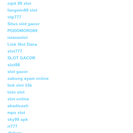
cipit 88 slot
fangwin88 slot
otp777
Situs slot gacor
PODOMORO89
istanaslot
Link Slot Dana
slot777
SLOT GACOR
slot88
slot gacor
sabung ayam online
link slot 10k
toto slot
slot online
abadicash
mpo slot
sky99 apk
rr777
dbltoto