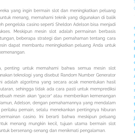
reka yang ingin bermain slot dan meningkatkan peluang
untuk menang, memahami teknik yang digunakan di balik
leh pengelola casino seperti Sheldon Adelson bisa menjadi
ukses. Meskipun mesin slot adalah permainan berbasis
tungan, beberapa strategi dan pemahaman tentang cara
esin dapat membantu meningkatkan peluang Anda untuk
kemenangan.
a, penting untuk memahami bahwa semua mesin slot
akan teknologi yang disebut Random Number Generator
Ini adalah algoritma yang secara acak menentukan hasil
putaran, sehingga tidak ada cara pasti untuk memprediksi
ebuah mesin akan “gacor” atau memberikan kemenangan
 Namun, Adelson, dengan pemahamannya yang mendalam
 perilaku pemain, selalu menekankan pentingnya hiburan
ermainan casino. Ini berarti bahwa meskipun peluang
tuk menang mungkin kecil, tujuan utama bermain slot
untuk bersenang-senang dan menikmati pengalaman.