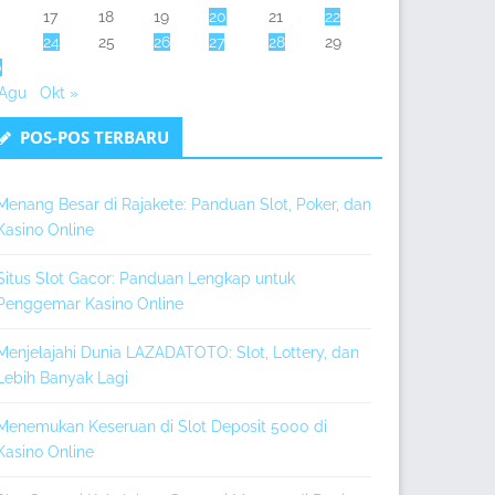
17
18
19
20
21
22
24
25
26
27
28
29
0
 Agu
Okt »
POS-POS TERBARU
Menang Besar di Rajakete: Panduan Slot, Poker, dan
Kasino Online
Situs Slot Gacor: Panduan Lengkap untuk
Penggemar Kasino Online
Menjelajahi Dunia LAZADATOTO: Slot, Lottery, dan
Lebih Banyak Lagi
Menemukan Keseruan di Slot Deposit 5000 di
Kasino Online