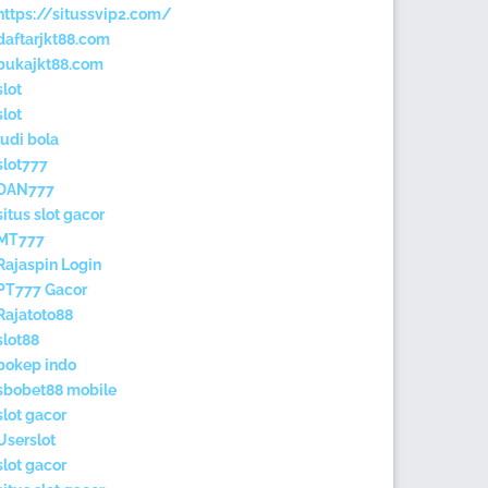
https://situssvip2.com/
daftarjkt88.com
bukajkt88.com
slot
slot
judi bola
slot777
DAN777
situs slot gacor
MT777
Rajaspin Login
PT777 Gacor
Rajatoto88
slot88
bokep indo
sbobet88 mobile
slot gacor
Userslot
slot gacor