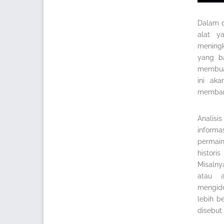
Dalam 
alat y
mening
yang b
membuat
ini ak
membant
Analis
informa
permai
histori
Misalny
atau 
mengide
lebih b
disebut 