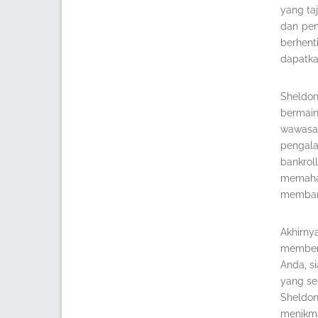
yang ta
dan pem
berhent
dapatka
Sheldo
bermain
wawasa
pengal
bankrol
memaha
membant
Akhirn
memberi
Anda, s
yang ser
Sheldon
menikma