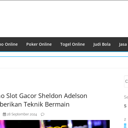
no Online
Poker Online
Togel Online
Judi Bola
Jasa
S
Ca
K
un
no Slot Gacor Sheldon Adelson
S
erikan Teknik Bermain
S
28 September 2024
2
9