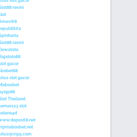
situs slot gacor
Slot88 resmi
slot
Amavi68
republik62
Spinharta
Slot88 resmi
Dewatoto
Rajatoto88
slot gacor
sbobet88
situs slot gacor
Mabosbet
ayojp88
Slot Thailand
semar123 slot
solana4d
www.depo168.net
vipmabosbet.net
situsrpvip5.com