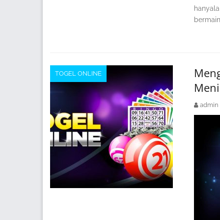
hanyal
bermain
Meng
TOGEL ONLINE
Meni
admin