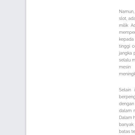
Namun, 
slot, ad
milik A
memper
kepada 
tinggi
jangka 
selalu 
mesin 
meningk
Selain
berpen
dengan 
dalam m
Dalam h
banyak 
batas t