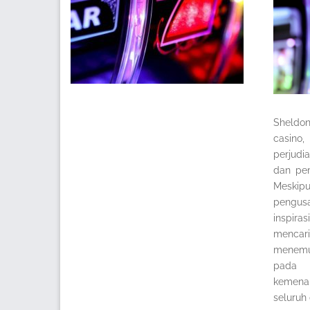
Sheldon
casino,
perjudi
dan pe
Meskip
pengusa
inspira
mencar
menemuk
pada 
kemenan
seluruh